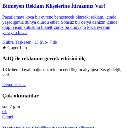
Bitmeyen Reklam Klişelerine İtirazımız Var!
Pazarlamayı koca bir evrene benzetecek olursak; reklam, içinde
yaşadığımız dünya olurdu elbet. Sonsuz bir derya denizin içinde
olup iyisini kötüsünü hissettiğimiz bu dünya, o koca evrenin
yaşayan bir…
Kübra Taşkesen
·
13 Şub
·
7 dk
★ Gager Lab
AdQ ile reklamın gerçek etkisini ölç.
13 kritere dayalı bağımsız reklam etki ölçüm altyapısı. Sezgi değil,
veri.
Demo iste →
Çok okunanlar
son 7 gün
01
Genel