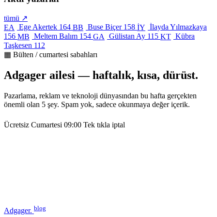
tümü ↗
Ege Akertek
164
Buse Biçer
158
İlayda Yılmazkaya
EA
BB
İY
156
Meltem Balım
154
Gülistan Ay
115
Kübra
MB
GA
KT
Taşkesen
112
▦ Bülten / cumartesi sabahları
Adgager ailesi — haftalık, kısa, dürüst.
Pazarlama, reklam ve teknoloji dünyasından bu hafta gerçekten
önemli olan 5 şey. Spam yok, sadece okunmaya değer içerik.
Ücretsiz
Cumartesi 09:00
Tek tıkla iptal
blog
Adgager
.