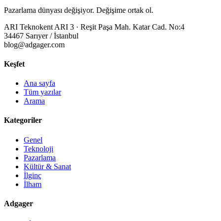
Pazarlama dünyası değişiyor. Değişime ortak ol.
ARI Teknokent ARI 3 · Reşit Paşa Mah. Katar Cad. No:4
34467 Sarıyer / İstanbul
blog@adgager.com
Keşfet
Ana sayfa
Tüm yazılar
Arama
Kategoriler
Genel
Teknoloji
Pazarlama
Kültür & Sanat
İlginç
İlham
Adgager