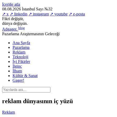
İçeriğe atla
08.08.2026
İstanbul
Sayı №32
↗ x
↗ linkedin
↗ instagram
↗ youtube
↗ e-posta
Fikri değiştir,
dünya değişsin.
blog
Adgager
.
Pazarlama Araştırmasının Geleceği
Ana Sayfa
Pazarlama
Reklam
Teknoloji
İyi Fikirler
İlginç
İlham
Kültür & Sanat
Gager!
reklam dünyasının iç yüzü
Reklam