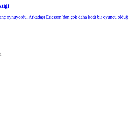
tiği
satranç oynuyordu. Arkadaşı Ericsson’dan çok daha kötü bir oyuncu old
i.