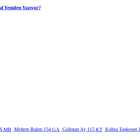
ıl Yeniden Yazıyor?
6
Meltem Balım
154
Gülistan Ay
115
Kübra Taşkesen
MB
GA
KT