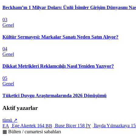
Beckham’ın 1 Milyar Doları: Ünlü İsimler Girişim Dünyasını Nas
03
Genel
Kültür Sermayesi: Markalar Sanatı Neden Satın Alıyor?
04
Genel
Dikkat Metrikleri Reklamcılığı Nasıl Yeniden Yazıyor?
05
Genel
Tüketici Duygu Araştırmalarında 2026 Dönüşümü
Aktif yazarlar
tümü ↗
Ege Akertek
164
Buse Biçer
158
İlayda Yılmazkaya
15
EA
BB
İY
▦ Bülten / cumartesi sabahları