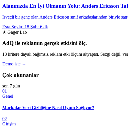
Alanınızda En İyi Olmanın Yolu: Anders Ericsson Tak
İsveçli bir genç olan Anders Ericsson sınıf arkadaşlarından biriyle 
Esra Soylu
·
18 Şub
·
6 dk
★ Gager Lab
AdQ ile reklamın gerçek etkisini ölç.
13 kritere dayalı bağımsız reklam etki ölçüm altyapısı. Sezgi değil, ver
Demo iste →
Çok okunanlar
son 7 gün
01
Genel
Markalar Veri Gizliliğine Nasıl Uyum Sağlıyor?
02
Girişim