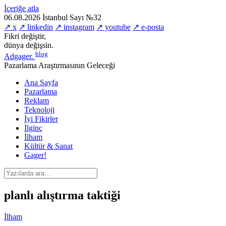
İçeriğe atla
06.08.2026
İstanbul
Sayı №32
↗ x
↗ linkedin
↗ instagram
↗ youtube
↗ e-posta
Fikri değiştir,
dünya değişsin.
blog
Adgager
.
Pazarlama Araştırmasının Geleceği
Ana Sayfa
Pazarlama
Reklam
Teknoloji
İyi Fikirler
İlginç
İlham
Kültür & Sanat
Gager!
planlı alıştırma taktiği
İlham