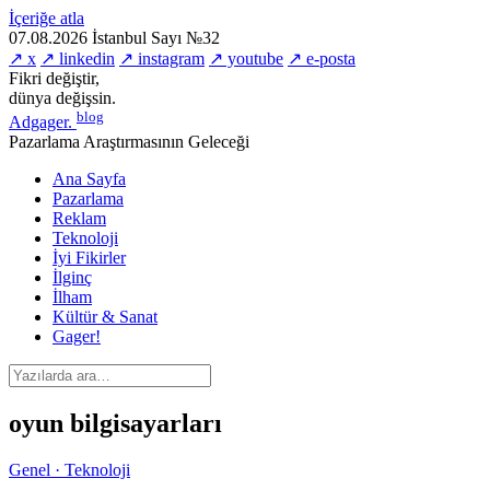
İçeriğe atla
07.08.2026
İstanbul
Sayı №32
↗ x
↗ linkedin
↗ instagram
↗ youtube
↗ e-posta
Fikri değiştir,
dünya değişsin.
blog
Adgager
.
Pazarlama Araştırmasının Geleceği
Ana Sayfa
Pazarlama
Reklam
Teknoloji
İyi Fikirler
İlginç
İlham
Kültür & Sanat
Gager!
oyun bilgisayarları
Genel · Teknoloji