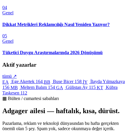
04
Genel
Dikkat Metrikleri Reklamcılığı Nasıl Yeniden Yazıyor?
05
Genel
Tüketici Duygu Araştırmalarında 2026 Dönüşümü
Aktif yazarlar
tümü ↗
Ege Akertek
164
Buse Biçer
158
İlayda Yılmazkaya
EA
BB
İY
156
Meltem Balım
154
Gülistan Ay
115
Kübra
MB
GA
KT
Taşkesen
112
▦ Bülten / cumartesi sabahları
Adgager ailesi — haftalık, kısa, dürüst.
Pazarlama, reklam ve teknoloji dünyasından bu hafta gerçekten
önemli olan 5 şey. Spam yok, sadece okunmaya değer içerik.