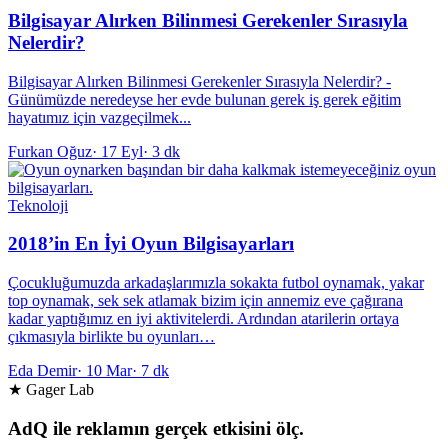
Bilgisayar Alırken Bilinmesi Gerekenler Sırasıyla
Nelerdir?
Bilgisayar Alırken Bilinmesi Gerekenler Sırasıyla Nelerdir? -
Günümüzde neredeyse her evde bulunan gerek iş gerek eğitim
hayatımız için vazgeçilmek...
Furkan Oğuz
·
17 Eyl
·
3 dk
Teknoloji
2018’in En İyi Oyun Bilgisayarları
Çocukluğumuzda arkadaşlarımızla sokakta futbol oynamak, yakar
top oynamak, sek sek atlamak bizim için annemiz eve çağırana
kadar yaptığımız en iyi aktivitelerdi. Ardından atarilerin ortaya
çıkmasıyla birlikte bu oyunları…
Eda Demir
·
10 Mar
·
7 dk
★ Gager Lab
AdQ ile reklamın gerçek etkisini ölç.