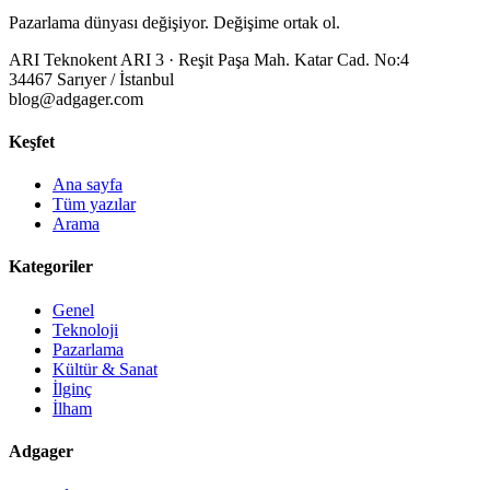
Pazarlama dünyası değişiyor. Değişime ortak ol.
ARI Teknokent ARI 3 · Reşit Paşa Mah. Katar Cad. No:4
34467 Sarıyer / İstanbul
blog@adgager.com
Keşfet
Ana sayfa
Tüm yazılar
Arama
Kategoriler
Genel
Teknoloji
Pazarlama
Kültür & Sanat
İlginç
İlham
Adgager