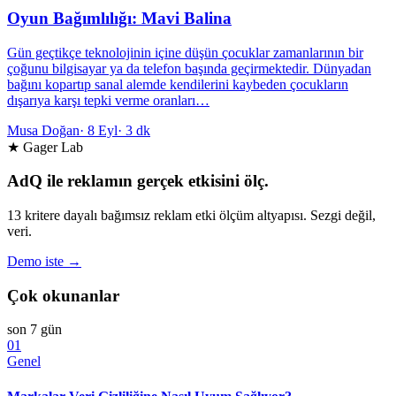
Oyun Bağımlılığı: Mavi Balina
Gün geçtikçe teknolojinin içine düşün çocuklar zamanlarının bir
çoğunu bilgisayar ya da telefon başında geçirmektedir. Dünyadan
bağını kopartıp sanal alemde kendilerini kaybeden çocukların
dışarıya karşı tepki verme oranları…
Musa Doğan
·
8 Eyl
·
3 dk
★ Gager Lab
AdQ ile reklamın gerçek etkisini ölç.
13 kritere dayalı bağımsız reklam etki ölçüm altyapısı. Sezgi değil,
veri.
Demo iste →
Çok okunanlar
son 7 gün
01
Genel