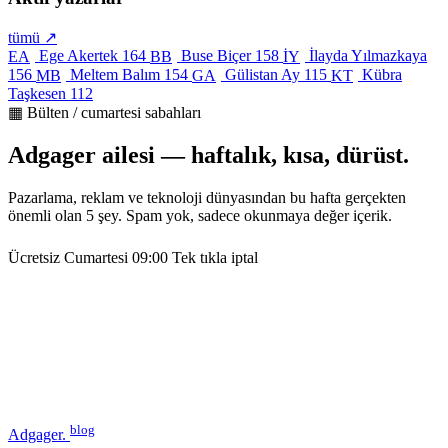
tümü ↗
Ege Akertek
164
Buse Biçer
158
İlayda Yılmazkaya
EA
BB
İY
156
Meltem Balım
154
Gülistan Ay
115
Kübra
MB
GA
KT
Taşkesen
112
▦ Bülten / cumartesi sabahları
Adgager ailesi — haftalık, kısa, dürüst.
Pazarlama, reklam ve teknoloji dünyasından bu hafta gerçekten
önemli olan 5 şey. Spam yok, sadece okunmaya değer içerik.
Ücretsiz
Cumartesi 09:00
Tek tıkla iptal
blog
Adgager
.