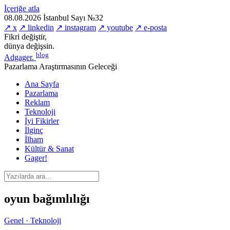
İçeriğe atla
08.08.2026
İstanbul
Sayı №32
↗ x
↗ linkedin
↗ instagram
↗ youtube
↗ e-posta
Fikri değiştir,
dünya değişsin.
blog
Adgager
.
Pazarlama Araştırmasının Geleceği
Ana Sayfa
Pazarlama
Reklam
Teknoloji
İyi Fikirler
İlginç
İlham
Kültür & Sanat
Gager!
oyun bağımlılığı
Genel · Teknoloji