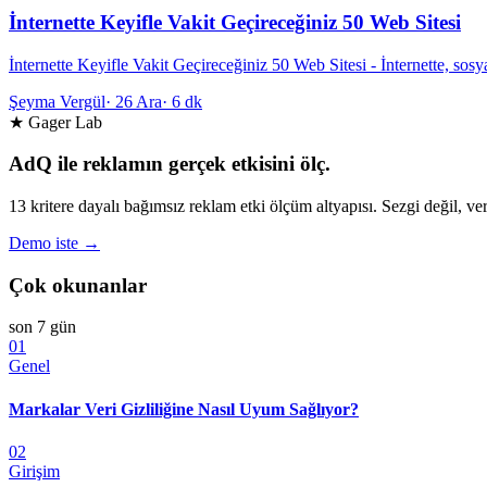
İnternette Keyifle Vakit Geçireceğiniz 50 Web Sitesi
İnternette Keyifle Vakit Geçireceğiniz 50 Web Sitesi - İnternette, s
Şeyma Vergül
·
26 Ara
·
6 dk
★ Gager Lab
AdQ ile reklamın gerçek etkisini ölç.
13 kritere dayalı bağımsız reklam etki ölçüm altyapısı. Sezgi değil, ver
Demo iste →
Çok okunanlar
son 7 gün
01
Genel
Markalar Veri Gizliliğine Nasıl Uyum Sağlıyor?
02
Girişim