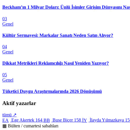
Beckham’ın 1 Milyar Doları: Ünlü İsimler Girişim Dünyasını Nas
03
Genel
Kültür Sermayesi: Markalar Sanatı Neden Satın Alıyor?
04
Genel
Dikkat Metrikleri Reklamcılığı Nasıl Yeniden Yazıyor?
05
Genel
Tüketici Duygu Araştırmalarında 2026 Dönüşümü
Aktif yazarlar
tümü ↗
Ege Akertek
164
Buse Biçer
158
İlayda Yılmazkaya
15
EA
BB
İY
▦ Bülten / cumartesi sabahları