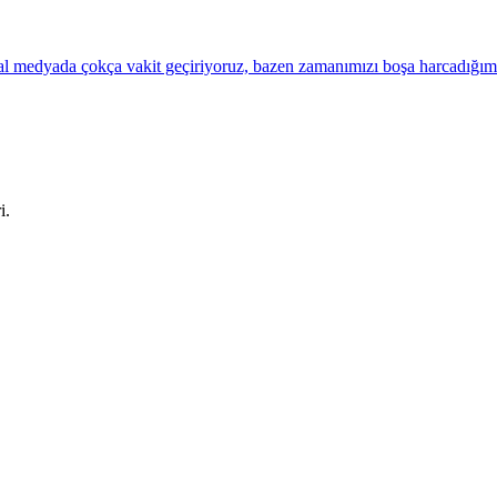
osyal medyada çokça vakit geçiriyoruz, bazen zamanımızı boşa harcadığı
i.