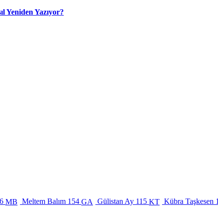
ıl Yeniden Yazıyor?
6
Meltem Balım
154
Gülistan Ay
115
Kübra Taşkesen
MB
GA
KT