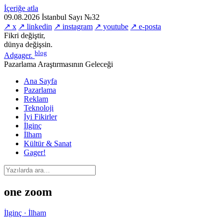
İçeriğe atla
09.08.2026
İstanbul
Sayı №32
↗ x
↗ linkedin
↗ instagram
↗ youtube
↗ e-posta
Fikri değiştir,
dünya değişsin.
blog
Adgager
.
Pazarlama Araştırmasının Geleceği
Ana Sayfa
Pazarlama
Reklam
Teknoloji
İyi Fikirler
İlginç
İlham
Kültür & Sanat
Gager!
one zoom
İlginç · İlham