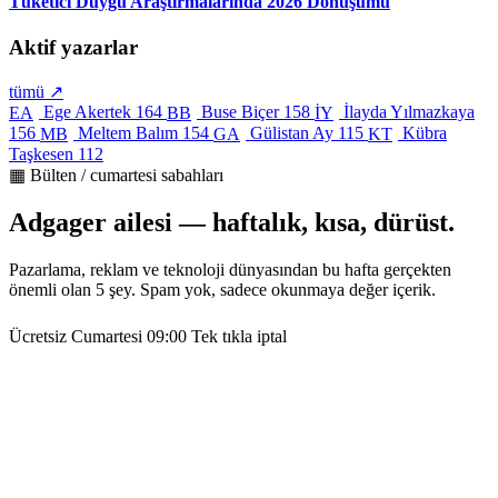
Tüketici Duygu Araştırmalarında 2026 Dönüşümü
Aktif yazarlar
tümü ↗
Ege Akertek
164
Buse Biçer
158
İlayda Yılmazkaya
EA
BB
İY
156
Meltem Balım
154
Gülistan Ay
115
Kübra
MB
GA
KT
Taşkesen
112
▦ Bülten / cumartesi sabahları
Adgager ailesi — haftalık, kısa, dürüst.
Pazarlama, reklam ve teknoloji dünyasından bu hafta gerçekten
önemli olan 5 şey. Spam yok, sadece okunmaya değer içerik.
Ücretsiz
Cumartesi 09:00
Tek tıkla iptal