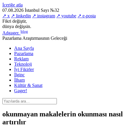
İçeriğe atla
07.08.2026
İstanbul
Sayı №32
↗ x
↗ linkedin
↗ instagram
↗ youtube
↗ e-posta
Fikri değiştir,
dünya değişsin.
blog
Adgager
.
Pazarlama Araştırmasının Geleceği
Ana Sayfa
Pazarlama
Reklam
Teknoloji
İyi Fikirler
İlginç
İlham
Kültür & Sanat
Gager!
okunmayan makalelerin okunması nasıl
artırılır