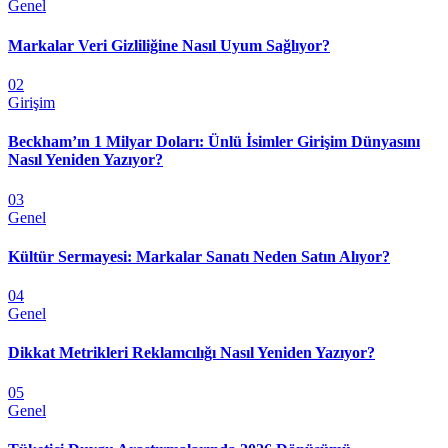
Genel
Markalar Veri Gizliliğine Nasıl Uyum Sağlıyor?
02
Girişim
Beckham’ın 1 Milyar Doları: Ünlü İsimler Girişim Dünyasını
Nasıl Yeniden Yazıyor?
03
Genel
Kültür Sermayesi: Markalar Sanatı Neden Satın Alıyor?
04
Genel
Dikkat Metrikleri Reklamcılığı Nasıl Yeniden Yazıyor?
05
Genel