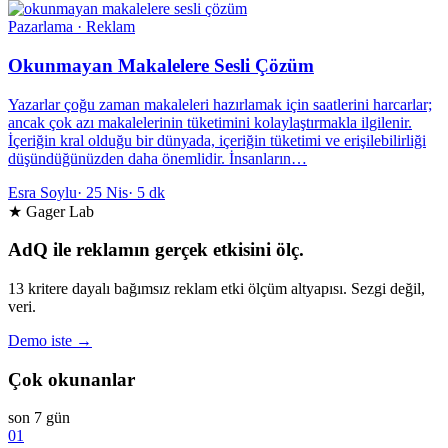
Pazarlama · Reklam
Okunmayan Makalelere Sesli Çözüm
Yazarlar çoğu zaman makaleleri hazırlamak için saatlerini harcarlar;
ancak çok azı makalelerinin tüketimini kolaylaştırmakla ilgilenir.
İçeriğin kral olduğu bir dünyada, içeriğin tüketimi ve erişilebilirliği
düşündüğünüzden daha önemlidir. İnsanların…
Esra Soylu
·
25 Nis
·
5 dk
★ Gager Lab
AdQ ile reklamın gerçek etkisini ölç.
13 kritere dayalı bağımsız reklam etki ölçüm altyapısı. Sezgi değil,
veri.
Demo iste →
Çok okunanlar
son 7 gün
01