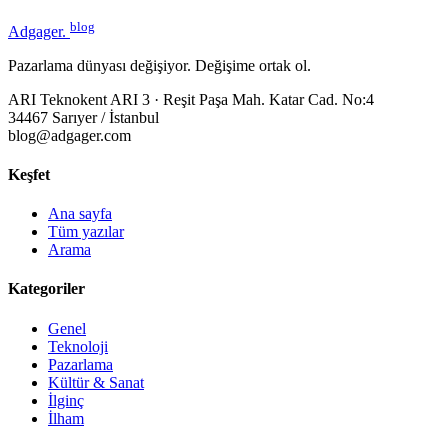
blog
Adgager
.
Pazarlama dünyası değişiyor. Değişime ortak ol.
ARI Teknokent ARI 3 · Reşit Paşa Mah. Katar Cad. No:4
34467 Sarıyer / İstanbul
blog@adgager.com
Keşfet
Ana sayfa
Tüm yazılar
Arama
Kategoriler
Genel
Teknoloji
Pazarlama
Kültür & Sanat
İlginç
İlham