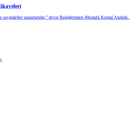
ikayeleri
ve saygıdeğer unsurlarıdır.” diyor Başöğretmen Mustafa Kemal Atatürk.
i.