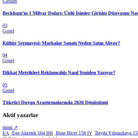
Girişim
Beckham’ın 1 Milyar Doları: Ünlü İsimler Girişim Dünyasını Nas
03
Genel
Kültür Sermayesi: Markalar Sanatı Neden Satın Alıyor?
04
Genel
Dikkat Metrikleri Reklamcılığı Nasıl Yeniden Yazıyor?
05
Genel
Tüketici Duygu Araştırmalarında 2026 Dönüşümü
Aktif yazarlar
tümü ↗
Ege Akertek
164
Buse Biçer
158
İlayda Yılmazkaya
15
EA
BB
İY