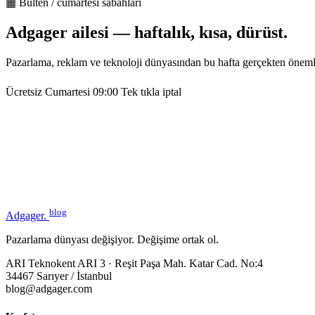
▦ Bülten / cumartesi sabahları
Adgager ailesi — haftalık, kısa, dürüst.
Pazarlama, reklam ve teknoloji dünyasından bu hafta gerçekten öneml
Ücretsiz
Cumartesi 09:00
Tek tıkla iptal
blog
Adgager
.
Pazarlama dünyası değişiyor. Değişime ortak ol.
ARI Teknokent ARI 3 · Reşit Paşa Mah. Katar Cad. No:4
34467 Sarıyer / İstanbul
blog@adgager.com