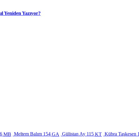
ıl Yeniden Yazıyor?
6
Meltem Balım
154
Gülistan Ay
115
Kübra Taşkesen
MB
GA
KT