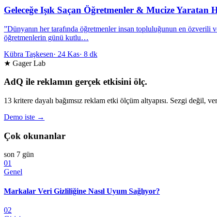
Geleceğe Işık Saçan Öğretmenler & Mucize Yaratan H
”Dünyanın her tarafında öğretmenler insan topluluğunun en özverili 
öğretmenlerin günü kutlu…
Kübra Taşkesen
·
24 Kas
·
8 dk
★ Gager Lab
AdQ ile reklamın gerçek etkisini ölç.
13 kritere dayalı bağımsız reklam etki ölçüm altyapısı. Sezgi değil, ver
Demo iste →
Çok okunanlar
son 7 gün
01
Genel
Markalar Veri Gizliliğine Nasıl Uyum Sağlıyor?
02