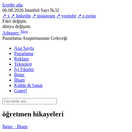
İçeriğe atla
06.08.2026
İstanbul
Sayı №32
↗ x
↗ linkedin
↗ instagram
↗ youtube
↗ e-posta
Fikri değiştir,
dünya değişsin.
blog
Adgager
.
Pazarlama Araştırmasının Geleceği
Ana Sayfa
Pazarlama
Reklam
Teknoloji
İyi Fikirler
İlginç
İlham
Kültür & Sanat
Gager!
öğretmen hikayeleri
İlginç · İlham