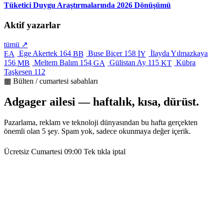
Tüketici Duygu Araştırmalarında 2026 Dönüşümü
Aktif yazarlar
tümü ↗
Ege Akertek
164
Buse Biçer
158
İlayda Yılmazkaya
EA
BB
İY
156
Meltem Balım
154
Gülistan Ay
115
Kübra
MB
GA
KT
Taşkesen
112
▦ Bülten / cumartesi sabahları
Adgager ailesi — haftalık, kısa, dürüst.
Pazarlama, reklam ve teknoloji dünyasından bu hafta gerçekten
önemli olan 5 şey. Spam yok, sadece okunmaya değer içerik.
Ücretsiz
Cumartesi 09:00
Tek tıkla iptal