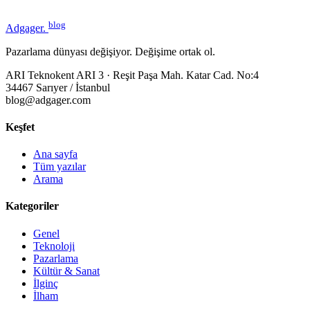
blog
Adgager
.
Pazarlama dünyası değişiyor. Değişime ortak ol.
ARI Teknokent ARI 3 · Reşit Paşa Mah. Katar Cad. No:4
34467 Sarıyer / İstanbul
blog@adgager.com
Keşfet
Ana sayfa
Tüm yazılar
Arama
Kategoriler
Genel
Teknoloji
Pazarlama
Kültür & Sanat
İlginç
İlham