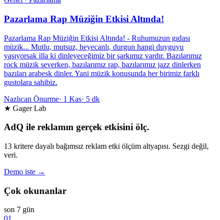
Pazarlama Rap Müziğin Etkisi Altında!
Pazarlama Rap Müziğin Etkisi Altında! - Ruhumuzun gıdası
müzik... Mutlu, mutsuz, heyecanlı, durgun hangi duyguyu
yaşıyorsak illa ki dinleyeceğimiz bir şarkımız vardır. Bazılarımız
rock müzik severken, bazılarımız rap, bazılarımız jazz dinlerken
bazıları arabesk dinler. Yani müzik konusunda her birimiz farklı
gustolara sahibiz.
Nazlıcan Önurme
·
1 Kas
·
5 dk
★ Gager Lab
AdQ ile reklamın gerçek etkisini ölç.
13 kritere dayalı bağımsız reklam etki ölçüm altyapısı. Sezgi değil,
veri.
Demo iste →
Çok okunanlar
son 7 gün
01