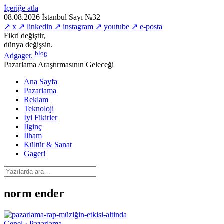
İçeriğe atla
08.08.2026
İstanbul
Sayı №32
↗ x
↗ linkedin
↗ instagram
↗ youtube
↗ e-posta
Fikri değiştir,
dünya değişsin.
blog
Adgager
.
Pazarlama Araştırmasının Geleceği
Ana Sayfa
Pazarlama
Reklam
Teknoloji
İyi Fikirler
İlginç
İlham
Kültür & Sanat
Gager!
norm ender
Genel · Pazarlama