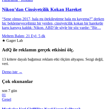
Nikon’dan Cinsiyetçilik Kokan Hareket
“Sene olmuş 2017, hala mı ötekileştirme hala mı kayırma?” derken
hiç beklemeyeceğimiz bir yerden, cinsiyetçilik kokan bir hareketle
karşı karşıya kaldık: Nikon. ABD’de şöyle bir söz vardır: “Bir…
Meltem Balım
·
21 Eyl
·
5 dk
★ Gager Lab
AdQ ile reklamın gerçek etkisini ölç.
13 kritere dayalı bağımsız reklam etki ölçüm altyapısı. Sezgi değil,
veri.
Demo iste →
Çok okunanlar
son 7 gün
01
Genel