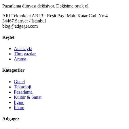
Pazarlama dünyası değişiyor. Değişime ortak ol.
ARI Teknokent ARI 3 · Reşit Paşa Mah. Katar Cad. No:4
34467 Sarıyer / İstanbul
blog@adgager.com
Keşfet
Ana sayfa
Tüm yazılar
Arama
Kategoriler
Genel
Teknoloji
Pazarlama
Kültür & Sanat
İlginç
İlham
Adgager