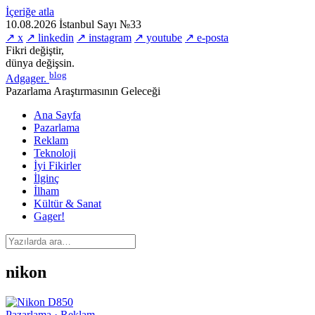
İçeriğe atla
10.08.2026
İstanbul
Sayı №33
↗ x
↗ linkedin
↗ instagram
↗ youtube
↗ e-posta
Fikri değiştir,
dünya değişsin.
blog
Adgager
.
Pazarlama Araştırmasının Geleceği
Ana Sayfa
Pazarlama
Reklam
Teknoloji
İyi Fikirler
İlginç
İlham
Kültür & Sanat
Gager!
nikon
Pazarlama · Reklam