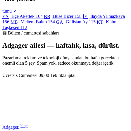
tümü ↗
Ege Akertek
164
Buse Biçer
158
İlayda Yılmazkaya
EA
BB
İY
156
Meltem Balım
154
Gülistan Ay
115
Kübra
MB
GA
KT
Taşkesen
112
▦ Bülten / cumartesi sabahları
Adgager ailesi — haftalık, kısa, dürüst.
Pazarlama, reklam ve teknoloji dünyasından bu hafta gerçekten
önemli olan 5 şey. Spam yok, sadece okunmaya değer içerik.
Ücretsiz
Cumartesi 09:00
Tek tıkla iptal
blog
Adgager
.