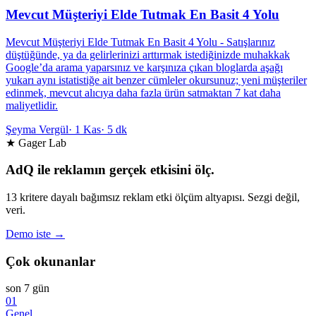
Mevcut Müşteriyi Elde Tutmak En Basit 4 Yolu
Mevcut Müşteriyi Elde Tutmak En Basit 4 Yolu - Satışlarınız
düştüğünde, ya da gelirlerinizi arttırmak istediğinizde muhakkak
Google’da arama yaparsınız ve karşınıza çıkan bloglarda aşağı
yukarı aynı istatistiğe ait benzer cümleler okursunuz; yeni müşteriler
edinmek, mevcut alıcıya daha fazla ürün satmaktan 7 kat daha
maliyetlidir.
Şeyma Vergül
·
1 Kas
·
5 dk
★ Gager Lab
AdQ ile reklamın gerçek etkisini ölç.
13 kritere dayalı bağımsız reklam etki ölçüm altyapısı. Sezgi değil,
veri.
Demo iste →
Çok okunanlar
son 7 gün
01
Genel