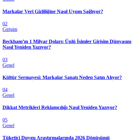
Markalar Veri Gizliliğine Nasıl Uyum Sağlıyor?
02
Girişim
Beckham’ın 1 Milyar Doları: Ünlü İsimler Girişim Dünyasını
Nasıl Yeniden Yazıyor?
03
Genel
Kültür Sermayesi: Markalar Sanatı Neden Satın Alıyor?
04
Genel
Dikkat Metrikleri Reklamcılığı Nasıl Yeniden Yazıyor?
05
Genel
Tüketici Duygu Araştırmalarında 2026 Dönüşümü