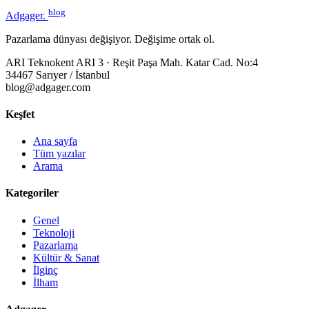
blog
Adgager
.
Pazarlama dünyası değişiyor. Değişime ortak ol.
ARI Teknokent ARI 3 · Reşit Paşa Mah. Katar Cad. No:4
34467 Sarıyer / İstanbul
blog@adgager.com
Keşfet
Ana sayfa
Tüm yazılar
Arama
Kategoriler
Genel
Teknoloji
Pazarlama
Kültür & Sanat
İlginç
İlham