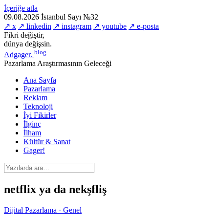
İçeriğe atla
09.08.2026
İstanbul
Sayı №32
↗ x
↗ linkedin
↗ instagram
↗ youtube
↗ e-posta
Fikri değiştir,
dünya değişsin.
blog
Adgager
.
Pazarlama Araştırmasının Geleceği
Ana Sayfa
Pazarlama
Reklam
Teknoloji
İyi Fikirler
İlginç
İlham
Kültür & Sanat
Gager!
netflix ya da nekşfliş
Dijital Pazarlama · Genel