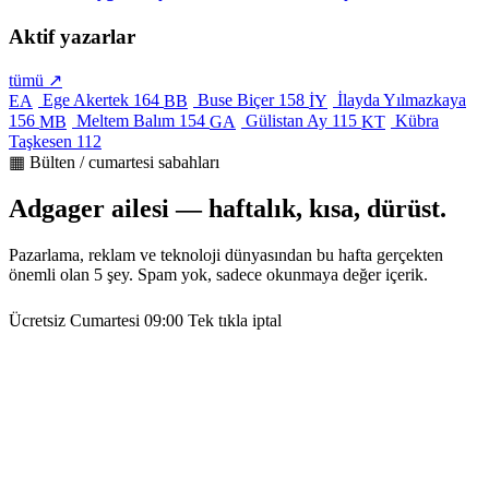
Aktif yazarlar
tümü ↗
Ege Akertek
164
Buse Biçer
158
İlayda Yılmazkaya
EA
BB
İY
156
Meltem Balım
154
Gülistan Ay
115
Kübra
MB
GA
KT
Taşkesen
112
▦ Bülten / cumartesi sabahları
Adgager ailesi — haftalık, kısa, dürüst.
Pazarlama, reklam ve teknoloji dünyasından bu hafta gerçekten
önemli olan 5 şey. Spam yok, sadece okunmaya değer içerik.
Ücretsiz
Cumartesi 09:00
Tek tıkla iptal