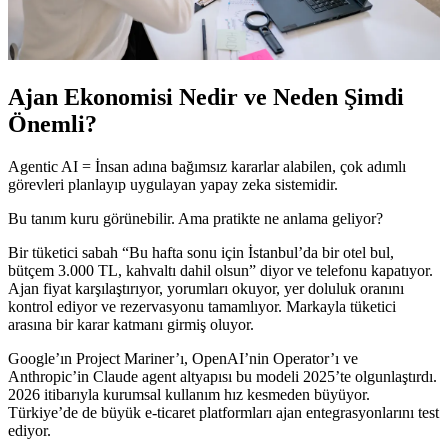
Ajan Ekonomisi Nedir ve Neden Şimdi
Önemli?
Agentic AI = İnsan adına bağımsız kararlar alabilen, çok adımlı
görevleri planlayıp uygulayan yapay zeka sistemidir.
Bu tanım kuru görünebilir. Ama pratikte ne anlama geliyor?
Bir tüketici sabah “Bu hafta sonu için İstanbul’da bir otel bul,
bütçem 3.000 TL, kahvaltı dahil olsun” diyor ve telefonu kapatıyor.
Ajan fiyat karşılaştırıyor, yorumları okuyor, yer doluluk oranını
kontrol ediyor ve rezervasyonu tamamlıyor. Markayla tüketici
arasına bir karar katmanı girmiş oluyor.
Google’ın Project Mariner’ı, OpenAI’nin Operator’ı ve
Anthropic’in Claude agent altyapısı bu modeli 2025’te olgunlaştırdı.
2026 itibarıyla kurumsal kullanım hız kesmeden büyüyor.
Türkiye’de de büyük e-ticaret platformları ajan entegrasyonlarını test
ediyor.