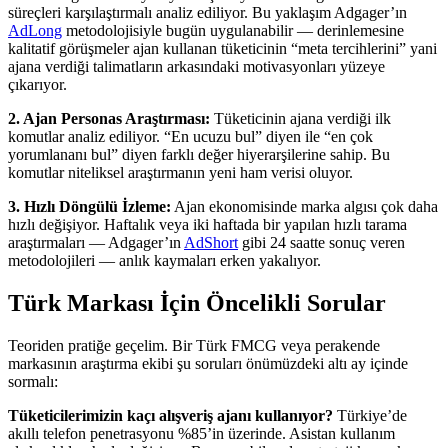
süreçleri karşılaştırmalı analiz ediliyor. Bu yaklaşım Adgager’ın
AdLong
metodolojisiyle bugün uygulanabilir — derinlemesine
kalitatif görüşmeler ajan kullanan tüketicinin “meta tercihlerini” yani
ajana verdiği talimatların arkasındaki motivasyonları yüzeye
çıkarıyor.
2. Ajan Personas Araştırması:
Tüketicinin ajana verdiği ilk
komutlar analiz ediliyor. “En ucuzu bul” diyen ile “en çok
yorumlananı bul” diyen farklı değer hiyerarşilerine sahip. Bu
komutlar niteliksel araştırmanın yeni ham verisi oluyor.
3. Hızlı Döngülü İzleme:
Ajan ekonomisinde marka algısı çok daha
hızlı değişiyor. Haftalık veya iki haftada bir yapılan hızlı tarama
araştırmaları — Adgager’ın
AdShort
gibi 24 saatte sonuç veren
metodolojileri — anlık kaymaları erken yakalıyor.
Türk Markası İçin Öncelikli Sorular
Teoriden pratiğe geçelim. Bir Türk FMCG veya perakende
markasının araştırma ekibi şu soruları önümüzdeki altı ay içinde
sormalı:
Tüketicilerimizin kaçı alışveriş ajanı kullanıyor?
Türkiye’de
akıllı telefon penetrasyonu %85’in üzerinde. Asistan kullanım