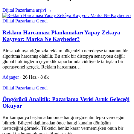
Dijital Pazarlama arşivi →
Dijital Pazarlama
·
Genel
Reklam Harcaması Planlamaları Yapay Zekaya
Kayıyor: Marka Ne Kaybeder?
Bir sabah uyandığınızda reklam bütçenizin neredeyse tamamını bir
algoritma harcamış olabilir. Bu artık bir distopya senaryosu değil;
global holdinglerin çeyreklik raporlarında ciddiyetle tartışılan bir
operasyonel gerçek. Reklam harcaması…
Adgager
·
26 Haz
·
8 dk
Dijital Pazarlama
·
Genel
Öngörücü Analitik: Pazarlama Verisi Artık Geleceği
Okuyor
Bir kampanya başlamadan önce hangi segmentin tepki vereceğini
bilmek. Bütçeyi dağıtmadan önce hangi kanalın dönüşüm
üreteceğini görmek. Tüketici henüz karar vermemişken onun bir
sonraki adımını okumak. Bunlar artık…