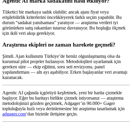
Agentic AI marka sadakatini nasıl etkiliyor?
Tüketici bir markaya sadık olabilir; ancak ajanı fiyat veya
erişilebilirlik kriterlerini öncelikleyerek farklı seçim yapabilir. Bu
durum “sadakat yanılsaması” yaratıyor — araştırma verileri iyi
görünürken satış rakamları tutarsız davranıyor. Bu boşluğu ölçmek
için ikili veri akışı gerekiyor.
Araştırma ekipleri ne zaman harekete geçmeli?
Şimdi. Ajan kullanımı Türkiye’de henüz olgunlaşmamış olsa da
kurumsal pilot projeler hızlanıyor. Metodolojileri uyarlamak için
gereken süre — ekip eğitimi, soru seti revizyonu, panel
yapılandırması — altı ayı aşabiliyor. Erken başlayanlar veri avantajı
kazanacak.
Agentic AI çağında içgörüyü keşfetmek, yeni bir harita çizmekle
başlıyor. Eğer bu haritayı birlikte çizmek istiyorsanız — araştırma
metodolojinizi gözden geçirmek, Adgager’ın 90.000+ Gager
topluluğuyla hızlı veya derinlemesine bir araştırma tasarlamak için
adgager.com
‘dan bizimle iletişime geçin.