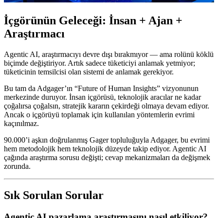
İçgörünün Geleceği: İnsan + Ajan +
Araştırmacı
Agentic AI, araştırmacıyı devre dışı bırakmıyor — ama rolünü köklü
biçimde değiştiriyor. Artık sadece tüketiciyi anlamak yetmiyor;
tüketicinin temsilcisi olan sistemi de anlamak gerekiyor.
Bu tam da Adgager’ın “Future of Human Insights” vizyonunun
merkezinde duruyor. İnsan içgörüsü, teknolojik aracılar ne kadar
çoğalırsa çoğalsın, stratejik kararın çekirdeği olmaya devam ediyor.
Ancak o içgörüyü toplamak için kullanılan yöntemlerin evrimi
kaçınılmaz.
90.000’i aşkın doğrulanmış Gager topluluğuyla Adgager, bu evrimi
hem metodolojik hem teknolojik düzeyde takip ediyor. Agentic AI
çağında araştırma sorusu değişti; cevap mekanizmaları da değişmek
zorunda.
Sık Sorulan Sorular
Agentic AI pazarlama araştırmasını nasıl etkiliyor?