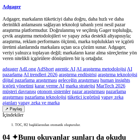
Adgager
Adgager, markaların tüketiciyi daha doğru, daha hızlı ve daha
derinlikli anlamasını sağlayan teknoloji tabanlı yeni nesil pazar
araştırma platformudur. Doğrulanmış ve seçilmiş Gager topluluğu,
çevik araştırma metodolojileri ve yapay zeka destekli altyapısıyla;
araştırma, reklam performans ölçümü, marka toplulukları ve içgörü
üretimi alanlarında markalara uçtan uca çözüm sunar. Adgager,
veriyi yalnızca toplayan değil; markaların karar alma süreçlerine yön
veren nitelikli içgörülere dönüştüren bir iş ortağıdır.
adgager
AdLong
AdShort
agentic AI
AI araştırma metodolojisi
AI
pazarlama
AI trendleri 2026
araştırma endüstrisi
araştırma teknolojisi
dijital pazarlama araştırması
geleceğin araştırması
human insights
içgörü yönetimi
karar verme AI
marka stratejisi
MarTech 2026
müşteri davranışı
otonom sistemler
pazar araştırması
pazarlama
araştırması
pazarlama teknolojisi
tüketici içgörüsü
yapay zeka
ajanları
yapay zeka ve marka
↗ Paylaş
İçindekiler
TOC, H2 başlıklarından otomatik oluşturulur.
04 ✦
Bunu okuyanlar şunları da okudu