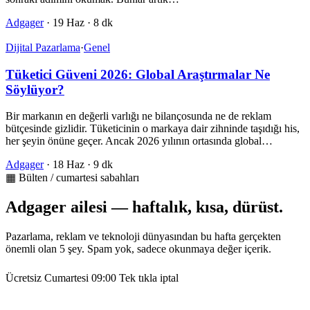
Adgager
·
19 Haz
·
8 dk
Dijital Pazarlama
·
Genel
Tüketici Güveni 2026: Global Araştırmalar Ne
Söylüyor?
Bir markanın en değerli varlığı ne bilançosunda ne de reklam
bütçesinde gizlidir. Tüketicinin o markaya dair zihninde taşıdığı his,
her şeyin önüne geçer. Ancak 2026 yılının ortasında global…
Adgager
·
18 Haz
·
9 dk
▦ Bülten / cumartesi sabahları
Adgager ailesi — haftalık, kısa, dürüst.
Pazarlama, reklam ve teknoloji dünyasından bu hafta gerçekten
önemli olan 5 şey. Spam yok, sadece okunmaya değer içerik.
Ücretsiz
Cumartesi 09:00
Tek tıkla iptal