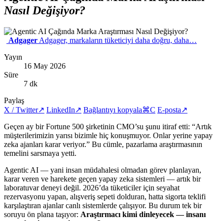
Nasıl Değişiyor?
Adgager
Adgager, markaların tüketiciyi daha doğru, daha…
Yayın
16 May 2026
Süre
7 dk
Paylaş
X / Twitter
↗
LinkedIn
↗
Bağlantıyı kopyala
⌘C
E-posta
↗
Geçen ay bir Fortune 500 şirketinin CMO’su şunu itiraf etti: “Artık
müşterilerimizin yarısı bizimle hiç konuşmuyor. Onlar yerine yapay
zeka ajanları karar veriyor.” Bu cümle, pazarlama araştırmasının
temelini sarsmaya yetti.
Agentic AI — yani insan müdahalesi olmadan görev planlayan,
karar veren ve harekete geçen yapay zeka sistemleri — artık bir
laboratuvar deneyi değil. 2026’da tüketiciler için seyahat
rezervasyonu yapan, alışveriş sepeti dolduran, hatta sigorta teklifi
karşılaştıran ajanlar canlı sistemlerde çalışıyor. Bu durum tek bir
soruyu ön plana taşıyor:
Araştırmacı kimi dinleyecek — insanı