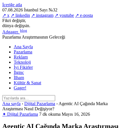
İçeriğe atla
07.08.2026
İstanbul
Sayı №32
↗ x
↗ linkedin
↗ instagram
↗ youtube
↗ e-posta
Fikri değiştir,
dünya değişsin.
blog
Adgager
.
Pazarlama Araştırmasının Geleceği
Ana Sayfa
Pazarlama
Reklam
Teknoloji
İyi Fikirler
İlginç
İlham
Kültür & Sanat
Gager!
Ana sayfa
›
Dijital Pazarlama
›
Agentic AI Çağında Marka
Araştırması Nasıl Değişiyor?
✦ Dijital Pazarlama
7 dk okuma
Mayıs 16, 2026
Agentic AI Çağında Marka Araştırması