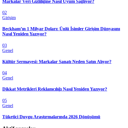
Markalar Veri Gizliliğine Nasıl Uyum Sağlıyor?
02
Girişim
Beckham’ın 1 Milyar Doları: Ünlü İsimler Girişim Dünyasını
Nasıl Yeniden Yazıyor?
03
Genel
Kültür Sermayesi: Markalar Sanatı Neden Satın Alıyor?
04
Genel
Dikkat Metrikleri Reklamcılığı Nasıl Yeniden Yazıyor?
05
Genel
Tüketici Duygu Araştırmalarında 2026 Dönüşümü