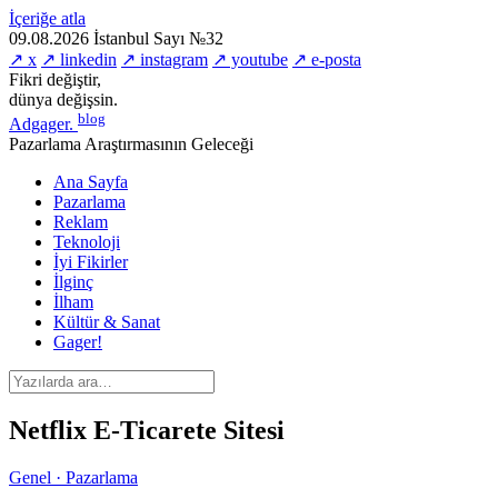
İçeriğe atla
09.08.2026
İstanbul
Sayı №32
↗ x
↗ linkedin
↗ instagram
↗ youtube
↗ e-posta
Fikri değiştir,
dünya değişsin.
blog
Adgager
.
Pazarlama Araştırmasının Geleceği
Ana Sayfa
Pazarlama
Reklam
Teknoloji
İyi Fikirler
İlginç
İlham
Kültür & Sanat
Gager!
Netflix E-Ticarete Sitesi
Genel · Pazarlama