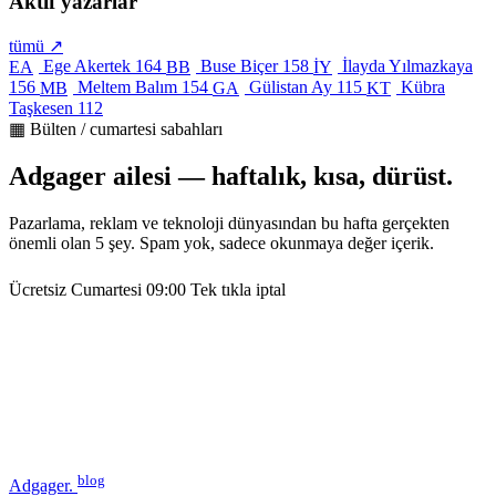
Aktif yazarlar
tümü ↗
Ege Akertek
164
Buse Biçer
158
İlayda Yılmazkaya
EA
BB
İY
156
Meltem Balım
154
Gülistan Ay
115
Kübra
MB
GA
KT
Taşkesen
112
▦ Bülten / cumartesi sabahları
Adgager ailesi — haftalık, kısa, dürüst.
Pazarlama, reklam ve teknoloji dünyasından bu hafta gerçekten
önemli olan 5 şey. Spam yok, sadece okunmaya değer içerik.
Ücretsiz
Cumartesi 09:00
Tek tıkla iptal
blog
Adgager
.