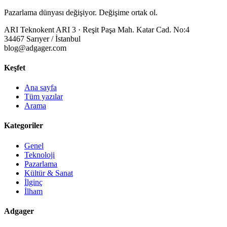
Pazarlama dünyası değişiyor. Değişime ortak ol.
ARI Teknokent ARI 3 · Reşit Paşa Mah. Katar Cad. No:4
34467 Sarıyer / İstanbul
blog@adgager.com
Keşfet
Ana sayfa
Tüm yazılar
Arama
Kategoriler
Genel
Teknoloji
Pazarlama
Kültür & Sanat
İlginç
İlham
Adgager