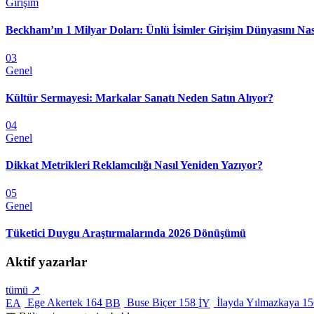
Girişim
Beckham’ın 1 Milyar Doları: Ünlü İsimler Girişim Dünyasını Nas
03
Genel
Kültür Sermayesi: Markalar Sanatı Neden Satın Alıyor?
04
Genel
Dikkat Metrikleri Reklamcılığı Nasıl Yeniden Yazıyor?
05
Genel
Tüketici Duygu Araştırmalarında 2026 Dönüşümü
Aktif yazarlar
tümü ↗
Ege Akertek
164
Buse Biçer
158
İlayda Yılmazkaya
15
EA
BB
İY