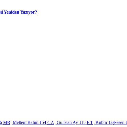
ıl Yeniden Yazıyor?
6
Meltem Balım
154
Gülistan Ay
115
Kübra Taşkesen
MB
GA
KT