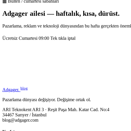
▦ Bülten / cumartesi sabahları
Adgager ailesi — haftalık, kısa, dürüst.
Pazarlama, reklam ve teknoloji dünyasından bu hafta gerçekten öneml
Ücretsiz
Cumartesi 09:00
Tek tıkla iptal
blog
Adgager
.
Pazarlama dünyası değişiyor. Değişime ortak ol.
ARI Teknokent ARI 3 · Reşit Paşa Mah. Katar Cad. No:4
34467 Sarıyer / İstanbul
blog@adgager.com