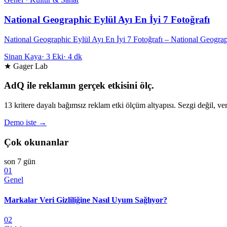
National Geographic Eylül Ayı En İyi 7 Fotoğrafı
National Geographic Eylül Ayı En İyi 7 Fotoğrafı – National Geogra
Sinan Kaya
·
3 Eki
·
4 dk
★ Gager Lab
AdQ ile reklamın gerçek etkisini ölç.
13 kritere dayalı bağımsız reklam etki ölçüm altyapısı. Sezgi değil, ver
Demo iste →
Çok okunanlar
son 7 gün
01
Genel
Markalar Veri Gizliliğine Nasıl Uyum Sağlıyor?
02