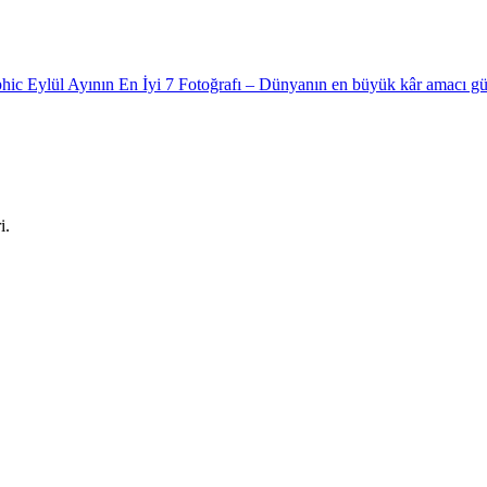
phic Eylül Ayının En İyi 7 Fotoğrafı – Dünyanın en büyük kâr amacı 
i.