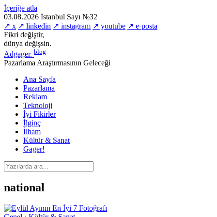
İçeriğe atla
03.08.2026
İstanbul
Sayı №32
↗ x
↗ linkedin
↗ instagram
↗ youtube
↗ e-posta
Fikri değiştir,
dünya değişsin.
blog
Adgager
.
Pazarlama Araştırmasının Geleceği
Ana Sayfa
Pazarlama
Reklam
Teknoloji
İyi Fikirler
İlginç
İlham
Kültür & Sanat
Gager!
national
Genel · Kültür & Sanat