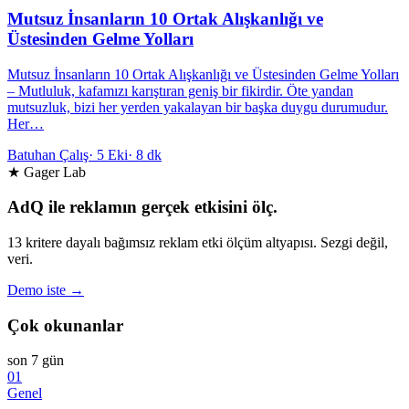
Mutsuz İnsanların 10 Ortak Alışkanlığı ve
Üstesinden Gelme Yolları
Mutsuz İnsanların 10 Ortak Alışkanlığı ve Üstesinden Gelme Yolları
– Mutluluk, kafamızı karıştıran geniş bir fikirdir. Öte yandan
mutsuzluk, bizi her yerden yakalayan bir başka duygu durumudur.
Her…
Batuhan Çalış
·
5 Eki
·
8 dk
★ Gager Lab
AdQ ile reklamın gerçek etkisini ölç.
13 kritere dayalı bağımsız reklam etki ölçüm altyapısı. Sezgi değil,
veri.
Demo iste →
Çok okunanlar
son 7 gün
01
Genel