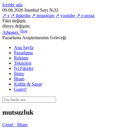
İçeriğe atla
09.08.2026
İstanbul
Sayı №32
↗ x
↗ linkedin
↗ instagram
↗ youtube
↗ e-posta
Fikri değiştir,
dünya değişsin.
blog
Adgager
.
Pazarlama Araştırmasının Geleceği
Ana Sayfa
Pazarlama
Reklam
Teknoloji
İyi Fikirler
İlginç
İlham
Kültür & Sanat
Gager!
mutsuzluk
Genel · İlham