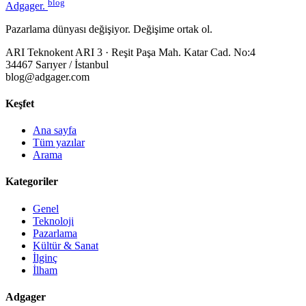
blog
Adgager
.
Pazarlama dünyası değişiyor. Değişime ortak ol.
ARI Teknokent ARI 3 · Reşit Paşa Mah. Katar Cad. No:4
34467 Sarıyer / İstanbul
blog@adgager.com
Keşfet
Ana sayfa
Tüm yazılar
Arama
Kategoriler
Genel
Teknoloji
Pazarlama
Kültür & Sanat
İlginç
İlham
Adgager