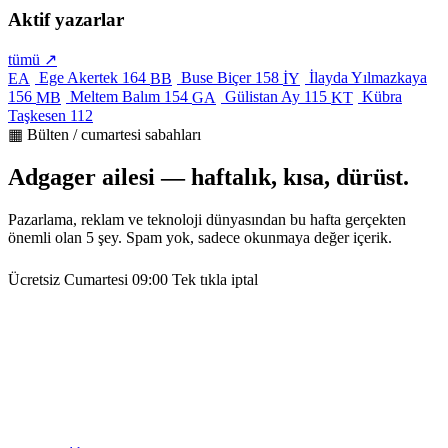
Aktif yazarlar
tümü ↗
Ege Akertek
164
Buse Biçer
158
İlayda Yılmazkaya
EA
BB
İY
156
Meltem Balım
154
Gülistan Ay
115
Kübra
MB
GA
KT
Taşkesen
112
▦ Bülten / cumartesi sabahları
Adgager ailesi — haftalık, kısa, dürüst.
Pazarlama, reklam ve teknoloji dünyasından bu hafta gerçekten
önemli olan 5 şey. Spam yok, sadece okunmaya değer içerik.
Ücretsiz
Cumartesi 09:00
Tek tıkla iptal