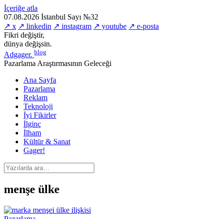
İçeriğe atla
07.08.2026
İstanbul
Sayı №32
↗ x
↗ linkedin
↗ instagram
↗ youtube
↗ e-posta
Fikri değiştir,
dünya değişsin.
blog
Adgager
.
Pazarlama Araştırmasının Geleceği
Ana Sayfa
Pazarlama
Reklam
Teknoloji
İyi Fikirler
İlginç
İlham
Kültür & Sanat
Gager!
menşe ülke
Pazarlama