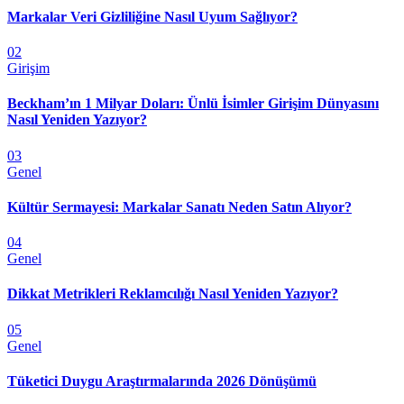
Markalar Veri Gizliliğine Nasıl Uyum Sağlıyor?
02
Girişim
Beckham’ın 1 Milyar Doları: Ünlü İsimler Girişim Dünyasını
Nasıl Yeniden Yazıyor?
03
Genel
Kültür Sermayesi: Markalar Sanatı Neden Satın Alıyor?
04
Genel
Dikkat Metrikleri Reklamcılığı Nasıl Yeniden Yazıyor?
05
Genel
Tüketici Duygu Araştırmalarında 2026 Dönüşümü