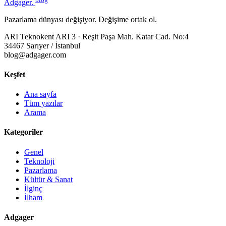
Adgager
.
Pazarlama dünyası değişiyor. Değişime ortak ol.
ARI Teknokent ARI 3 · Reşit Paşa Mah. Katar Cad. No:4
34467 Sarıyer / İstanbul
blog@adgager.com
Keşfet
Ana sayfa
Tüm yazılar
Arama
Kategoriler
Genel
Teknoloji
Pazarlama
Kültür & Sanat
İlginç
İlham
Adgager