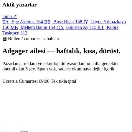
Aktif yazarlar
tümü ↗
Ege Akertek
164
Buse Biçer
158
İlayda Yılmazkaya
EA
BB
İY
156
Meltem Balım
154
Gülistan Ay
115
Kübra
MB
GA
KT
Taşkesen
112
▦ Bülten / cumartesi sabahları
Adgager ailesi — haftalık, kısa, dürüst.
Pazarlama, reklam ve teknoloji dünyasından bu hafta gerçekten
önemli olan 5 şey. Spam yok, sadece okunmaya değer içerik.
Ücretsiz
Cumartesi 09:00
Tek tıkla iptal
blog