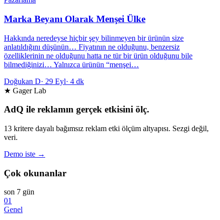
Marka Beyanı Olarak Menşei Ülke
Hakkında neredeyse hiçbir şey bilinmeyen bir ürünün size
anlatıldığını düşünün… Fiyatının ne olduğunu, benzersiz
özelliklerinin ne olduğunu hatta ne tür bir ürün olduğunu bile
bilmediğinizi… Yalnızca ürünün “menşei…
Doğukan D
·
29 Eyl
·
4 dk
★ Gager Lab
AdQ ile reklamın gerçek etkisini ölç.
13 kritere dayalı bağımsız reklam etki ölçüm altyapısı. Sezgi değil,
veri.
Demo iste →
Çok okunanlar
son 7 gün
01
Genel