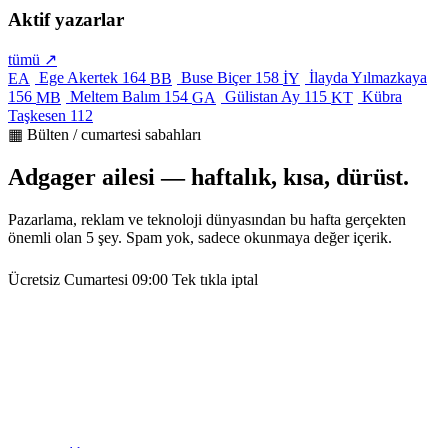
Aktif yazarlar
tümü ↗
Ege Akertek
164
Buse Biçer
158
İlayda Yılmazkaya
EA
BB
İY
156
Meltem Balım
154
Gülistan Ay
115
Kübra
MB
GA
KT
Taşkesen
112
▦ Bülten / cumartesi sabahları
Adgager ailesi — haftalık, kısa, dürüst.
Pazarlama, reklam ve teknoloji dünyasından bu hafta gerçekten
önemli olan 5 şey. Spam yok, sadece okunmaya değer içerik.
Ücretsiz
Cumartesi 09:00
Tek tıkla iptal