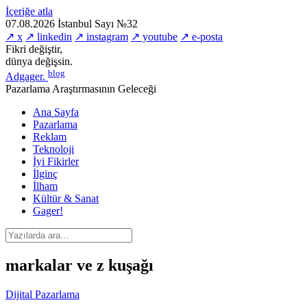
İçeriğe atla
07.08.2026
İstanbul
Sayı №32
↗ x
↗ linkedin
↗ instagram
↗ youtube
↗ e-posta
Fikri değiştir,
dünya değişsin.
blog
Adgager
.
Pazarlama Araştırmasının Geleceği
Ana Sayfa
Pazarlama
Reklam
Teknoloji
İyi Fikirler
İlginç
İlham
Kültür & Sanat
Gager!
markalar ve z kuşağı
Dijital Pazarlama