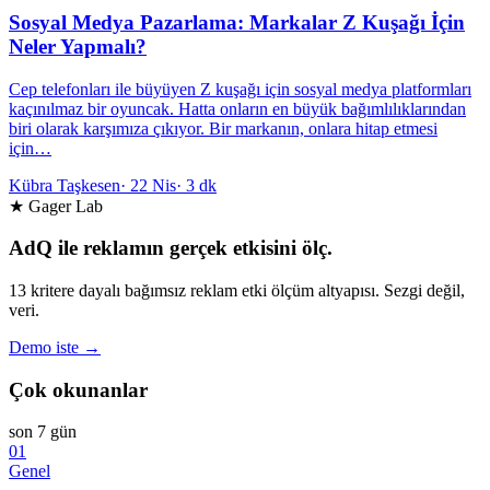
Sosyal Medya Pazarlama: Markalar Z Kuşağı İçin
Neler Yapmalı?
Cep telefonları ile büyüyen Z kuşağı için sosyal medya platformları
kaçınılmaz bir oyuncak. Hatta onların en büyük bağımlılıklarından
biri olarak karşımıza çıkıyor. Bir markanın, onlara hitap etmesi
için…
Kübra Taşkesen
·
22 Nis
·
3 dk
★ Gager Lab
AdQ ile reklamın gerçek etkisini ölç.
13 kritere dayalı bağımsız reklam etki ölçüm altyapısı. Sezgi değil,
veri.
Demo iste →
Çok okunanlar
son 7 gün
01
Genel