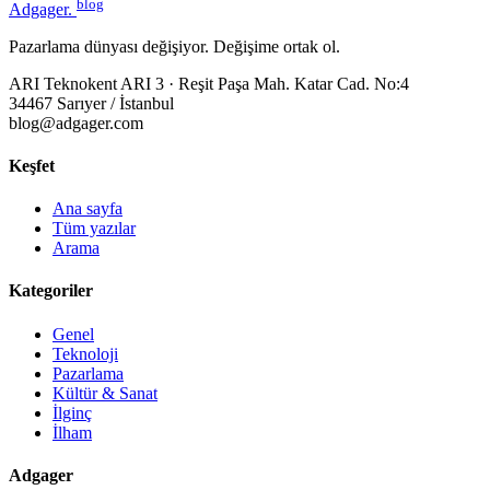
blog
Adgager
.
Pazarlama dünyası değişiyor. Değişime ortak ol.
ARI Teknokent ARI 3 · Reşit Paşa Mah. Katar Cad. No:4
34467 Sarıyer / İstanbul
blog@adgager.com
Keşfet
Ana sayfa
Tüm yazılar
Arama
Kategoriler
Genel
Teknoloji
Pazarlama
Kültür & Sanat
İlginç
İlham
Adgager