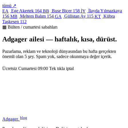
tümü ↗
Ege Akertek
164
Buse Biçer
158
İlayda Yılmazkaya
EA
BB
İY
156
Meltem Balım
154
Gülistan Ay
115
Kübra
MB
GA
KT
Taşkesen
112
▦ Bülten / cumartesi sabahları
Adgager ailesi — haftalık, kısa, dürüst.
Pazarlama, reklam ve teknoloji dünyasından bu hafta gerçekten
önemli olan 5 şey. Spam yok, sadece okunmaya değer içerik.
Ücretsiz
Cumartesi 09:00
Tek tıkla iptal
blog
Adgager
.