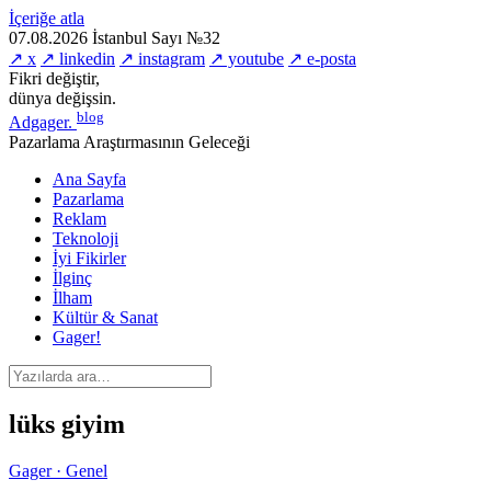
İçeriğe atla
07.08.2026
İstanbul
Sayı №32
↗ x
↗ linkedin
↗ instagram
↗ youtube
↗ e-posta
Fikri değiştir,
dünya değişsin.
blog
Adgager
.
Pazarlama Araştırmasının Geleceği
Ana Sayfa
Pazarlama
Reklam
Teknoloji
İyi Fikirler
İlginç
İlham
Kültür & Sanat
Gager!
lüks giyim
Gager · Genel