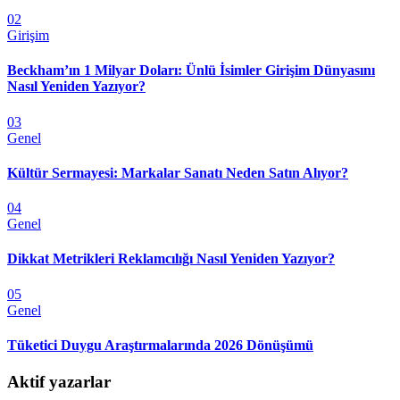
02
Girişim
Beckham’ın 1 Milyar Doları: Ünlü İsimler Girişim Dünyasını
Nasıl Yeniden Yazıyor?
03
Genel
Kültür Sermayesi: Markalar Sanatı Neden Satın Alıyor?
04
Genel
Dikkat Metrikleri Reklamcılığı Nasıl Yeniden Yazıyor?
05
Genel
Tüketici Duygu Araştırmalarında 2026 Dönüşümü
Aktif yazarlar