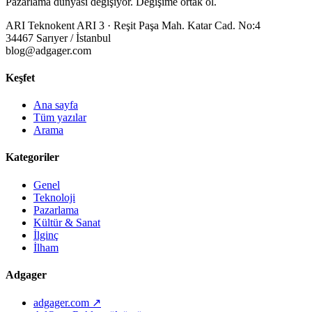
Pazarlama dünyası değişiyor. Değişime ortak ol.
ARI Teknokent ARI 3 · Reşit Paşa Mah. Katar Cad. No:4
34467 Sarıyer / İstanbul
blog@adgager.com
Keşfet
Ana sayfa
Tüm yazılar
Arama
Kategoriler
Genel
Teknoloji
Pazarlama
Kültür & Sanat
İlginç
İlham
Adgager
adgager.com ↗