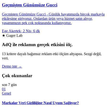
Geçmişten Günümüze Gucci
Geçmişten Günümüze Gucci - Günlük hayatımızda birçok markayla
etkileşime giriyoruz. Onlardan ürün veya hizmet satın alıyor,
yaşamımızın pek çok noktasında kullanıyoruz.
Ege Akertek
·
2 Nis
·
6 dk
★ Gager Lab
AdQ ile reklamın gerçek etkisini ölç.
13 kritere dayalı bağımsız reklam etki ölçüm altyapısı. Sezgi değil,
veri.
Demo iste →
Çok okunanlar
son 7 gün
01
Genel
Markalar Veri Gizliliğine Nasıl Uyum Sağlıyor?