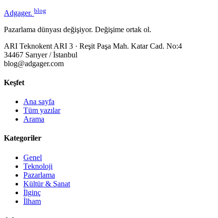
blog
Adgager
.
Pazarlama dünyası değişiyor. Değişime ortak ol.
ARI Teknokent ARI 3 · Reşit Paşa Mah. Katar Cad. No:4
34467 Sarıyer / İstanbul
blog@adgager.com
Keşfet
Ana sayfa
Tüm yazılar
Arama
Kategoriler
Genel
Teknoloji
Pazarlama
Kültür & Sanat
İlginç
İlham