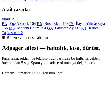
Aktif yazarlar
tümü ↗
Ege Akertek
164
Buse Biçer
158
İlayda Yılmazkaya
EA
BB
İY
156
Meltem Balım
154
Gülistan Ay
115
Kübra
MB
GA
KT
Taşkesen
112
▦ Bülten / cumartesi sabahları
Adgager ailesi — haftalık, kısa, dürüst.
Pazarlama, reklam ve teknoloji dünyasından bu hafta gerçekten
önemli olan 5 şey. Spam yok, sadece okunmaya değer içerik.
Ücretsiz
Cumartesi 09:00
Tek tıkla iptal