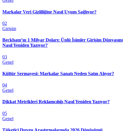
Genel
Markalar Veri Gizliliğine Nasıl Uyum Sağlıyor?
02
Girişim
Beckham’ın 1 Milyar Doları: Ünlü İsimler Girişim Dünyasını
Nasıl Yeniden Yazıyor?
03
Genel
Kültür Sermayesi: Markalar Sanatı Neden Satın Alıyor?
04
Genel
Dikkat Metrikleri Reklamcılığı Nasıl Yeniden Yazıyor?
05
Genel
Tüketici Duygu Araştırmalarında 2026 Dönüşümü