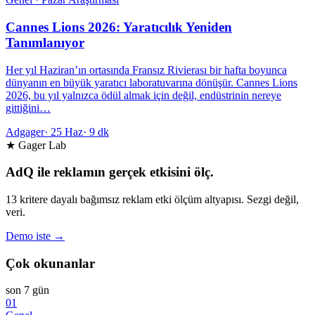
Cannes Lions 2026: Yaratıcılık Yeniden
Tanımlanıyor
Her yıl Haziran’ın ortasında Fransız Rivierası bir hafta boyunca
dünyanın en büyük yaratıcı laboratuvarına dönüşür. Cannes Lions
2026, bu yıl yalnızca ödül almak için değil, endüstrinin nereye
gittiğini…
Adgager
·
25 Haz
·
9 dk
★ Gager Lab
AdQ ile reklamın gerçek etkisini ölç.
13 kritere dayalı bağımsız reklam etki ölçüm altyapısı. Sezgi değil,
veri.
Demo iste →
Çok okunanlar
son 7 gün
01