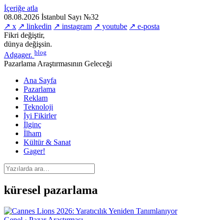
İçeriğe atla
08.08.2026
İstanbul
Sayı №32
↗ x
↗ linkedin
↗ instagram
↗ youtube
↗ e-posta
Fikri değiştir,
dünya değişsin.
blog
Adgager
.
Pazarlama Araştırmasının Geleceği
Ana Sayfa
Pazarlama
Reklam
Teknoloji
İyi Fikirler
İlginç
İlham
Kültür & Sanat
Gager!
küresel pazarlama
Genel · Pazar Araştırması