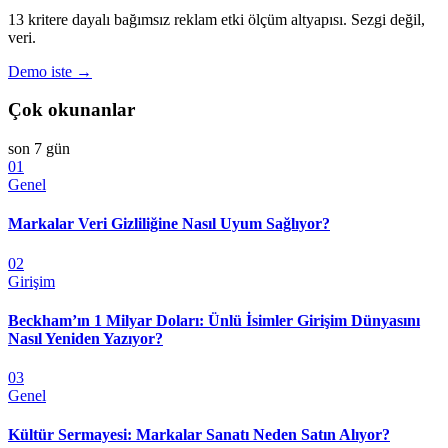
13 kritere dayalı bağımsız reklam etki ölçüm altyapısı. Sezgi değil,
veri.
Demo iste →
Çok okunanlar
son 7 gün
01
Genel
Markalar Veri Gizliliğine Nasıl Uyum Sağlıyor?
02
Girişim
Beckham’ın 1 Milyar Doları: Ünlü İsimler Girişim Dünyasını
Nasıl Yeniden Yazıyor?
03
Genel
Kültür Sermayesi: Markalar Sanatı Neden Satın Alıyor?