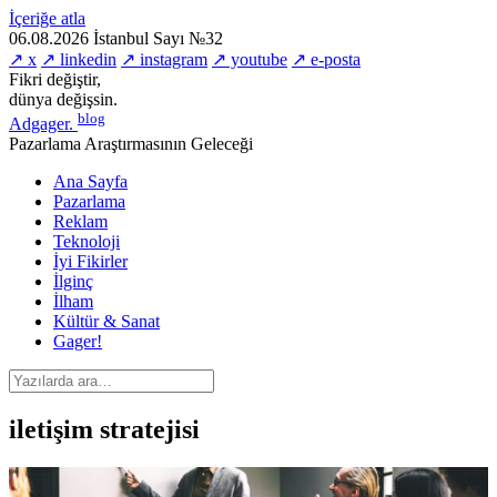
İçeriğe atla
06.08.2026
İstanbul
Sayı №32
↗ x
↗ linkedin
↗ instagram
↗ youtube
↗ e-posta
Fikri değiştir,
dünya değişsin.
blog
Adgager
.
Pazarlama Araştırmasının Geleceği
Ana Sayfa
Pazarlama
Reklam
Teknoloji
İyi Fikirler
İlginç
İlham
Kültür & Sanat
Gager!
iletişim stratejisi