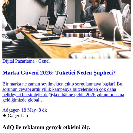
Dijital Pazarlama · Genel
Marka Güveni 2026: Tüketici Neden Şüpheci?
Bir marka ne zaman sevilmekten çıkıp sorgulanmaya başlar? Bu
sorunun cevabı artık yıllık kampanya bütçelerinden çok daha
belirleyici bir stratejik değişken hâline geldi. 2026 yılının ortasına
geldiğimizde global…
Adgager
·
18 May
·
8 dk
★ Gager Lab
AdQ ile reklamın gerçek etkisini ölç.