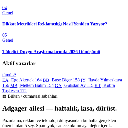
04
Genel
Dikkat Metrikleri Reklamcılığı Nasıl Yeniden Yazıyor?
05
Genel
Tüketici Duygu Araştırmalarında 2026 Dönüşümü
Aktif yazarlar
tümü ↗
Ege Akertek
164
Buse Biçer
158
İlayda Yılmazkaya
EA
BB
İY
156
Meltem Balım
154
Gülistan Ay
115
Kübra
MB
GA
KT
Taşkesen
112
▦ Bülten / cumartesi sabahları
Adgager ailesi — haftalık, kısa, dürüst.
Pazarlama, reklam ve teknoloji dünyasından bu hafta gerçekten
önemli olan 5 şey. Spam yok, sadece okunmaya değer içerik.