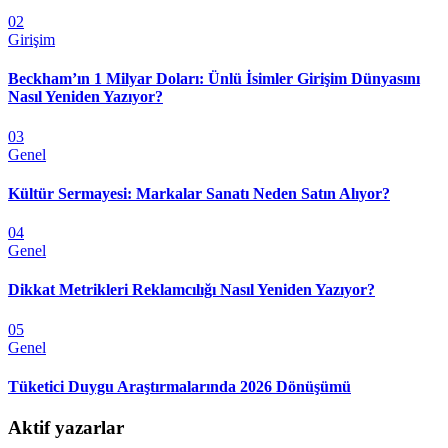
02
Girişim
Beckham’ın 1 Milyar Doları: Ünlü İsimler Girişim Dünyasını
Nasıl Yeniden Yazıyor?
03
Genel
Kültür Sermayesi: Markalar Sanatı Neden Satın Alıyor?
04
Genel
Dikkat Metrikleri Reklamcılığı Nasıl Yeniden Yazıyor?
05
Genel
Tüketici Duygu Araştırmalarında 2026 Dönüşümü
Aktif yazarlar