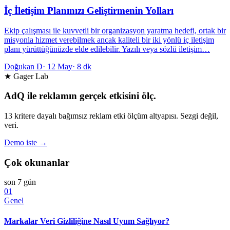
İç İletişim Planınızı Geliştirmenin Yolları
Ekip çalışması ile kuvvetli bir organizasyon yaratma hedefi, ortak bir
misyonla hizmet verebilmek ancak kaliteli bir iki yönlü iç iletişim
planı yürüttüğünüzde elde edilebilir. Yazılı veya sözlü iletişim…
Doğukan D
·
12 May
·
8 dk
★ Gager Lab
AdQ ile reklamın gerçek etkisini ölç.
13 kritere dayalı bağımsız reklam etki ölçüm altyapısı. Sezgi değil,
veri.
Demo iste →
Çok okunanlar
son 7 gün
01
Genel
Markalar Veri Gizliliğine Nasıl Uyum Sağlıyor?