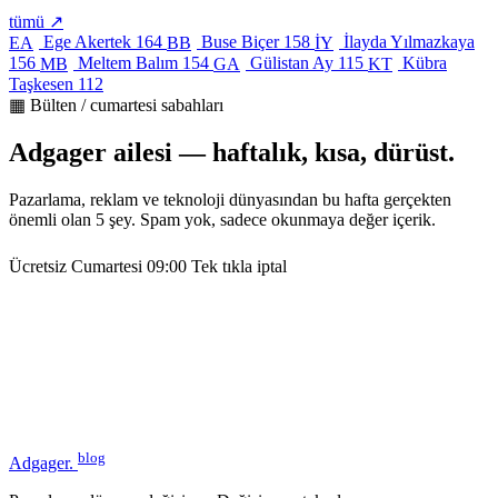
tümü ↗
Ege Akertek
164
Buse Biçer
158
İlayda Yılmazkaya
EA
BB
İY
156
Meltem Balım
154
Gülistan Ay
115
Kübra
MB
GA
KT
Taşkesen
112
▦ Bülten / cumartesi sabahları
Adgager ailesi — haftalık, kısa, dürüst.
Pazarlama, reklam ve teknoloji dünyasından bu hafta gerçekten
önemli olan 5 şey. Spam yok, sadece okunmaya değer içerik.
Ücretsiz
Cumartesi 09:00
Tek tıkla iptal
blog
Adgager
.