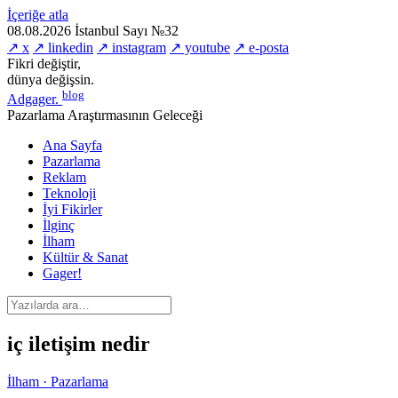
İçeriğe atla
08.08.2026
İstanbul
Sayı №32
↗ x
↗ linkedin
↗ instagram
↗ youtube
↗ e-posta
Fikri değiştir,
dünya değişsin.
blog
Adgager
.
Pazarlama Araştırmasının Geleceği
Ana Sayfa
Pazarlama
Reklam
Teknoloji
İyi Fikirler
İlginç
İlham
Kültür & Sanat
Gager!
iç iletişim nedir
İlham · Pazarlama