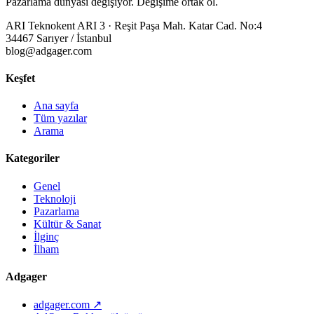
Pazarlama dünyası değişiyor. Değişime ortak ol.
ARI Teknokent ARI 3 · Reşit Paşa Mah. Katar Cad. No:4
34467 Sarıyer / İstanbul
blog@adgager.com
Keşfet
Ana sayfa
Tüm yazılar
Arama
Kategoriler
Genel
Teknoloji
Pazarlama
Kültür & Sanat
İlginç
İlham
Adgager
adgager.com ↗