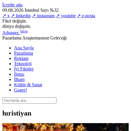
İçeriğe atla
09.08.2026
İstanbul
Sayı №32
↗ x
↗ linkedin
↗ instagram
↗ youtube
↗ e-posta
Fikri değiştir,
dünya değişsin.
blog
Adgager
.
Pazarlama Araştırmasının Geleceği
Ana Sayfa
Pazarlama
Reklam
Teknoloji
İyi Fikirler
İlginç
İlham
Kültür & Sanat
Gager!
hıristiyan