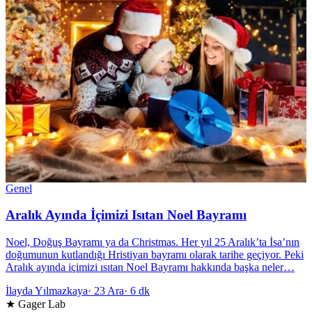
Genel
Aralık Ayında İçimizi Isıtan Noel Bayramı
Noel, Doğuş Bayramı ya da Christmas. Her yıl 25 Aralık’ta İsa’nın
doğumunun kutlandığı Hristiyan bayramı olarak tarihe geçiyor. Peki
Aralık ayında içimizi ısıtan Noel Bayramı hakkında başka neler…
İlayda Yılmazkaya
·
23 Ara
·
6 dk
★ Gager Lab