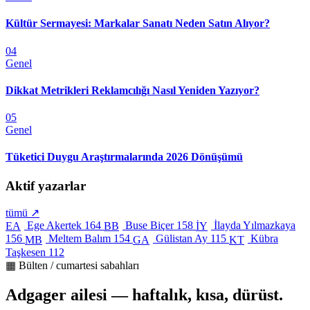
Kültür Sermayesi: Markalar Sanatı Neden Satın Alıyor?
04
Genel
Dikkat Metrikleri Reklamcılığı Nasıl Yeniden Yazıyor?
05
Genel
Tüketici Duygu Araştırmalarında 2026 Dönüşümü
Aktif yazarlar
tümü ↗
Ege Akertek
164
Buse Biçer
158
İlayda Yılmazkaya
EA
BB
İY
156
Meltem Balım
154
Gülistan Ay
115
Kübra
MB
GA
KT
Taşkesen
112
▦ Bülten / cumartesi sabahları
Adgager ailesi — haftalık, kısa, dürüst.