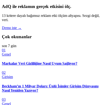
AdQ ile reklamın gerçek etkisini ölç.
13 kritere dayalı bağımsız reklam etki ölçüm altyapısı. Sezgi değil,
veri.
Demo iste →
Çok okunanlar
son 7 gün
01
Genel
Markalar Veri Gizliliğine Nasıl Uyum Sağlıyor?
02
Girişim
Beckham’ın 1 Milyar Doları: Ünlü İsimler Girişim Dünyasını
Nasıl Yeniden Yazıyor?
03
Genel