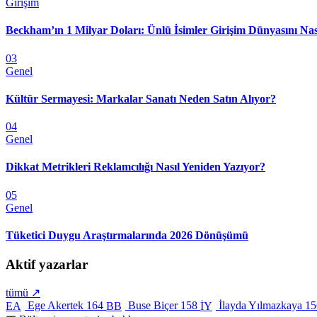
Girişim
Beckham’ın 1 Milyar Doları: Ünlü İsimler Girişim Dünyasını Nas
03
Genel
Kültür Sermayesi: Markalar Sanatı Neden Satın Alıyor?
04
Genel
Dikkat Metrikleri Reklamcılığı Nasıl Yeniden Yazıyor?
05
Genel
Tüketici Duygu Araştırmalarında 2026 Dönüşümü
Aktif yazarlar
tümü ↗
Ege Akertek
164
Buse Biçer
158
İlayda Yılmazkaya
15
EA
BB
İY