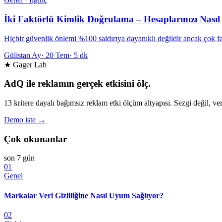
İki Faktörlü Kimlik Doğrulama – Hesaplarınızı Nasıl 
Hiçbir güvenlik önlemi %100 saldırıya dayanıklı değildir ancak çok f
Gülistan Ay
·
20 Tem
·
5 dk
★ Gager Lab
AdQ ile reklamın gerçek etkisini ölç.
13 kritere dayalı bağımsız reklam etki ölçüm altyapısı. Sezgi değil, ver
Demo iste →
Çok okunanlar
son 7 gün
01
Genel
Markalar Veri Gizliliğine Nasıl Uyum Sağlıyor?
02