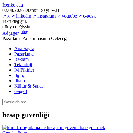
İçeriğe atla
02.08.2026
İstanbul
Sayı №31
↗ x
↗ linkedin
↗ instagram
↗ youtube
↗ e-posta
Fikri değiştir,
dünya değişsin.
blog
Adgager
.
Pazarlama Araştırmasının Geleceği
Ana Sayfa
Pazarlama
Reklam
Teknoloji
İyi Fikirler
İlginç
İlham
Kültür & Sanat
Gager!
hesap güvenliği
Genel · İlginç