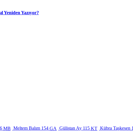
ıl Yeniden Yazıyor?
6
Meltem Balım
154
Gülistan Ay
115
Kübra Taşkesen
MB
GA
KT