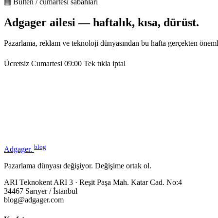
▦ Bülten / cumartesi sabahları
Adgager ailesi — haftalık, kısa, dürüst.
Pazarlama, reklam ve teknoloji dünyasından bu hafta gerçekten öneml
Ücretsiz
Cumartesi 09:00
Tek tıkla iptal
blog
Adgager
.
Pazarlama dünyası değişiyor. Değişime ortak ol.
ARI Teknokent ARI 3 · Reşit Paşa Mah. Katar Cad. No:4
34467 Sarıyer / İstanbul
blog@adgager.com