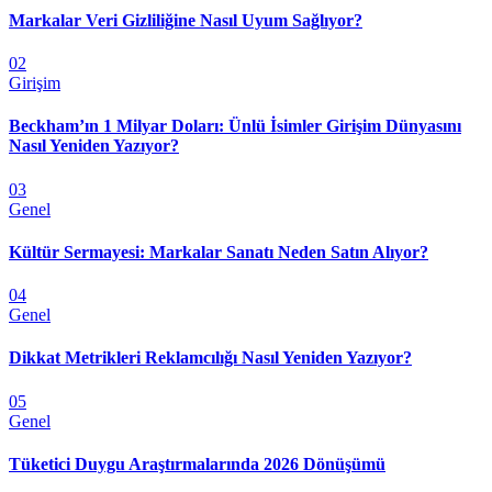
Markalar Veri Gizliliğine Nasıl Uyum Sağlıyor?
02
Girişim
Beckham’ın 1 Milyar Doları: Ünlü İsimler Girişim Dünyasını
Nasıl Yeniden Yazıyor?
03
Genel
Kültür Sermayesi: Markalar Sanatı Neden Satın Alıyor?
04
Genel
Dikkat Metrikleri Reklamcılığı Nasıl Yeniden Yazıyor?
05
Genel
Tüketici Duygu Araştırmalarında 2026 Dönüşümü