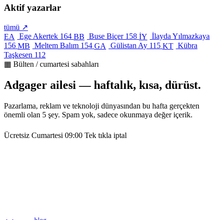
Aktif yazarlar
tümü ↗
Ege Akertek
164
Buse Biçer
158
İlayda Yılmazkaya
EA
BB
İY
156
Meltem Balım
154
Gülistan Ay
115
Kübra
MB
GA
KT
Taşkesen
112
▦ Bülten / cumartesi sabahları
Adgager ailesi — haftalık, kısa, dürüst.
Pazarlama, reklam ve teknoloji dünyasından bu hafta gerçekten
önemli olan 5 şey. Spam yok, sadece okunmaya değer içerik.
Ücretsiz
Cumartesi 09:00
Tek tıkla iptal
blog