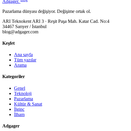
Adgager
.
Pazarlama dünyası değişiyor. Değişime ortak ol.
ARI Teknokent ARI 3 · Reşit Paşa Mah. Katar Cad. No:4
34467 Sarıyer / İstanbul
blog@adgager.com
Keşfet
Ana sayfa
Tüm yazılar
Arama
Kategoriler
Genel
Teknoloji
Pazarlama
Kültür & Sanat
İlginç
İlham
Adgager