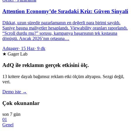
Attention Economy’de Sıradaki Kriz: Güven Sinyali
Dikkat, uzun süredir pazarlamanın en değerli para birimi sayıldı.
Saniye başına maliyetler hesaplandı. Viewability oranları raporlandı.
“Scroll durdu mu?” sorusu, kampanya başarısının tek kıstasına
dönüştü. Ancak 2026’nın ortasına…
Adgager
·
15 Haz
·
9 dk
★ Gager Lab
AdQ ile reklamın gerçek etkisini ölç.
13 kritere dayalı bağımsız reklam etki ölçüm altyapısı. Sezgi değil,
veri.
Demo iste →
Çok okunanlar
son 7 gün
01
Genel