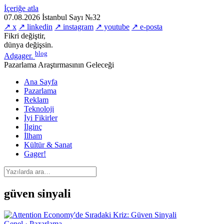
İçeriğe atla
07.08.2026
İstanbul
Sayı №32
↗ x
↗ linkedin
↗ instagram
↗ youtube
↗ e-posta
Fikri değiştir,
dünya değişsin.
blog
Adgager
.
Pazarlama Araştırmasının Geleceği
Ana Sayfa
Pazarlama
Reklam
Teknoloji
İyi Fikirler
İlginç
İlham
Kültür & Sanat
Gager!
güven sinyali
Genel · Pazarlama