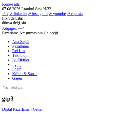
İçeriğe atla
07.08.2026
İstanbul
Sayı №32
↗ x
↗ linkedin
↗ instagram
↗ youtube
↗ e-posta
Fikri değiştir,
dünya değişsin.
blog
Adgager
.
Pazarlama Araştırmasının Geleceği
Ana Sayfa
Pazarlama
Reklam
Teknoloji
İyi Fikirler
İlginç
İlham
Kültür & Sanat
Gager!
gtp3
Dijital Pazarlama · Genel