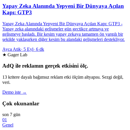
Yapay Zeka Alanında Yepyeni Bir Dünyaya Açılan
Kapı: GTP3
Yapay Zeka Alanında Yepyeni Bir Dünyaya Açılan Kapı: GTP3 -
Yapay zeka alanındaki gelişmeler gün geçtikçe artmaya ve
gelişmeye başladı. Bir kesim yapay zekaya tamamen ön yargılı bir
şekilde yaklaşırken diğer kesim bu alandaki gelişmeleri destekliyor.
Ayça Atik
·
5 Eyl
·
6 dk
★ Gager Lab
AdQ ile reklamın gerçek etkisini ölç.
13 kritere dayalı bağımsız reklam etki ölçüm altyapısı. Sezgi değil,
veri.
Demo iste →
Çok okunanlar
son 7 gün
01
Genel