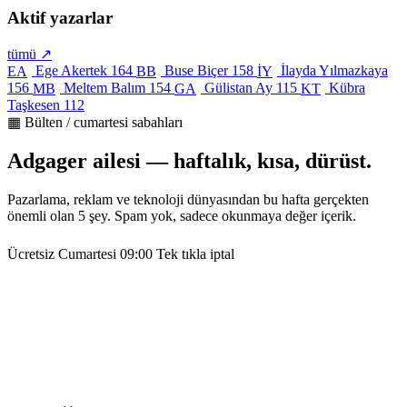
Aktif yazarlar
tümü ↗
Ege Akertek
164
Buse Biçer
158
İlayda Yılmazkaya
EA
BB
İY
156
Meltem Balım
154
Gülistan Ay
115
Kübra
MB
GA
KT
Taşkesen
112
▦ Bülten / cumartesi sabahları
Adgager ailesi — haftalık, kısa, dürüst.
Pazarlama, reklam ve teknoloji dünyasından bu hafta gerçekten
önemli olan 5 şey. Spam yok, sadece okunmaya değer içerik.
Ücretsiz
Cumartesi 09:00
Tek tıkla iptal