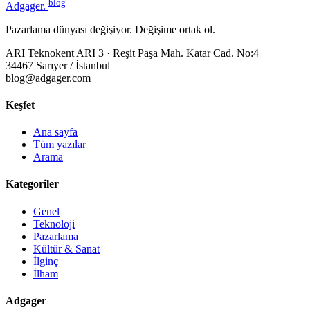
blog
Adgager
.
Pazarlama dünyası değişiyor. Değişime ortak ol.
ARI Teknokent ARI 3 · Reşit Paşa Mah. Katar Cad. No:4
34467 Sarıyer / İstanbul
blog@adgager.com
Keşfet
Ana sayfa
Tüm yazılar
Arama
Kategoriler
Genel
Teknoloji
Pazarlama
Kültür & Sanat
İlginç
İlham
Adgager