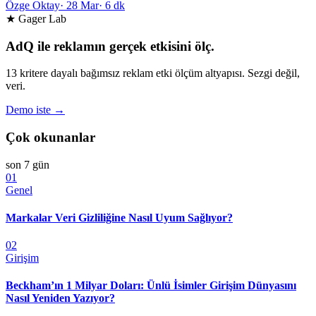
Özge Oktay
·
28 Mar
·
6 dk
★ Gager Lab
AdQ ile reklamın gerçek etkisini ölç.
13 kritere dayalı bağımsız reklam etki ölçüm altyapısı. Sezgi değil,
veri.
Demo iste →
Çok okunanlar
son 7 gün
01
Genel
Markalar Veri Gizliliğine Nasıl Uyum Sağlıyor?
02
Girişim
Beckham’ın 1 Milyar Doları: Ünlü İsimler Girişim Dünyasını
Nasıl Yeniden Yazıyor?