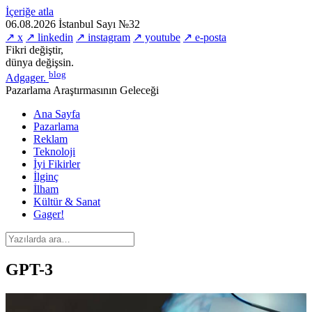
İçeriğe atla
06.08.2026
İstanbul
Sayı №32
↗ x
↗ linkedin
↗ instagram
↗ youtube
↗ e-posta
Fikri değiştir,
dünya değişsin.
blog
Adgager
.
Pazarlama Araştırmasının Geleceği
Ana Sayfa
Pazarlama
Reklam
Teknoloji
İyi Fikirler
İlginç
İlham
Kültür & Sanat
Gager!
GPT-3