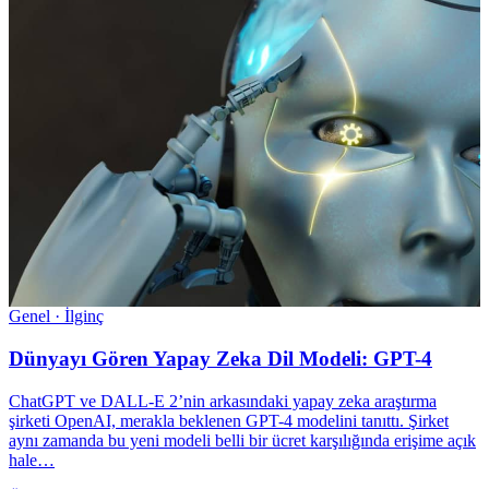
Genel · İlginç
Dünyayı Gören Yapay Zeka Dil Modeli: GPT-4
ChatGPT ve DALL-E 2’nin arkasındaki yapay zeka araştırma
şirketi OpenAI, merakla beklenen GPT-4 modelini tanıttı. Şirket
aynı zamanda bu yeni modeli belli bir ücret karşılığında erişime açık
hale…