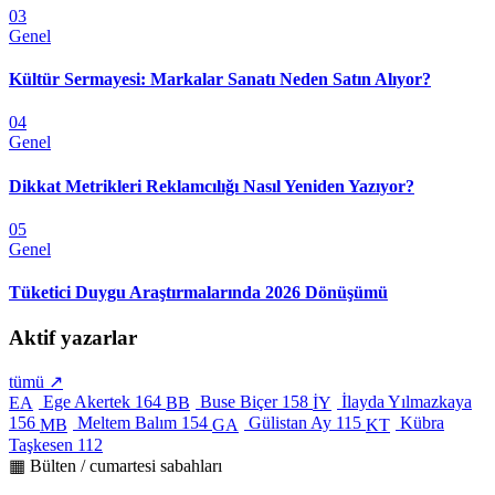
03
Genel
Kültür Sermayesi: Markalar Sanatı Neden Satın Alıyor?
04
Genel
Dikkat Metrikleri Reklamcılığı Nasıl Yeniden Yazıyor?
05
Genel
Tüketici Duygu Araştırmalarında 2026 Dönüşümü
Aktif yazarlar
tümü ↗
Ege Akertek
164
Buse Biçer
158
İlayda Yılmazkaya
EA
BB
İY
156
Meltem Balım
154
Gülistan Ay
115
Kübra
MB
GA
KT
Taşkesen
112
▦ Bülten / cumartesi sabahları