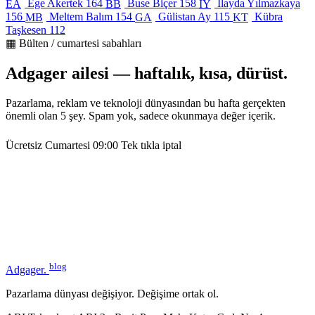
Ege Akertek
164
Buse Biçer
158
İlayda Yılmazkaya
EA
BB
İY
156
Meltem Balım
154
Gülistan Ay
115
Kübra
MB
GA
KT
Taşkesen
112
▦ Bülten / cumartesi sabahları
Adgager ailesi — haftalık, kısa, dürüst.
Pazarlama, reklam ve teknoloji dünyasından bu hafta gerçekten
önemli olan 5 şey. Spam yok, sadece okunmaya değer içerik.
Ücretsiz
Cumartesi 09:00
Tek tıkla iptal
blog
Adgager
.
Pazarlama dünyası değişiyor. Değişime ortak ol.