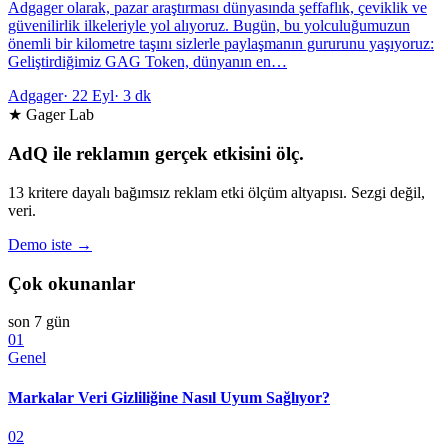
Adgager olarak, pazar araştırması dünyasında şeffaflık, çeviklik ve
güvenilirlik ilkeleriyle yol alıyoruz. Bugün, bu yolculuğumuzun
önemli bir kilometre taşını sizlerle paylaşmanın gururunu yaşıyoruz:
Geliştirdiğimiz GAG Token, dünyanın en…
Adgager
·
22 Eyl
·
3 dk
★ Gager Lab
AdQ ile reklamın gerçek etkisini ölç.
13 kritere dayalı bağımsız reklam etki ölçüm altyapısı. Sezgi değil,
veri.
Demo iste →
Çok okunanlar
son 7 gün
01
Genel
Markalar Veri Gizliliğine Nasıl Uyum Sağlıyor?
02