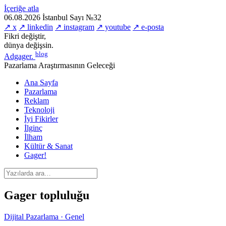
İçeriğe atla
06.08.2026
İstanbul
Sayı №32
↗ x
↗ linkedin
↗ instagram
↗ youtube
↗ e-posta
Fikri değiştir,
dünya değişsin.
blog
Adgager
.
Pazarlama Araştırmasının Geleceği
Ana Sayfa
Pazarlama
Reklam
Teknoloji
İyi Fikirler
İlginç
İlham
Kültür & Sanat
Gager!
Gager topluluğu
Dijital Pazarlama · Genel