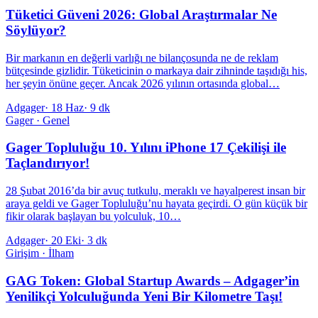
Tüketici Güveni 2026: Global Araştırmalar Ne
Söylüyor?
Bir markanın en değerli varlığı ne bilançosunda ne de reklam
bütçesinde gizlidir. Tüketicinin o markaya dair zihninde taşıdığı his,
her şeyin önüne geçer. Ancak 2026 yılının ortasında global…
Adgager
·
18 Haz
·
9 dk
Gager · Genel
Gager Topluluğu 10. Yılını iPhone 17 Çekilişi ile
Taçlandırıyor!
28 Şubat 2016’da bir avuç tutkulu, meraklı ve hayalperest insan bir
araya geldi ve Gager Topluluğu’nu hayata geçirdi. O gün küçük bir
fikir olarak başlayan bu yolculuk, 10…
Adgager
·
20 Eki
·
3 dk
Girişim · İlham
GAG Token: Global Startup Awards – Adgager’in
Yenilikçi Yolculuğunda Yeni Bir Kilometre Taşı!