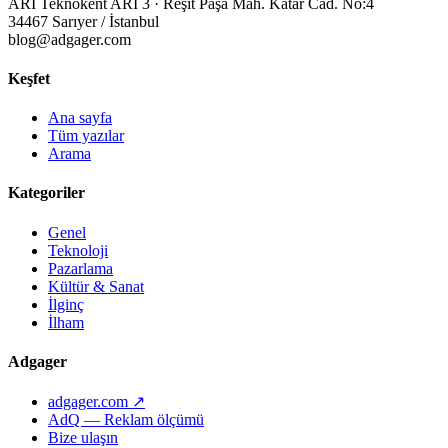
ARI Teknokent ARI 3 · Reşit Paşa Mah. Katar Cad. No:4
34467 Sarıyer / İstanbul
blog@adgager.com
Keşfet
Ana sayfa
Tüm yazılar
Arama
Kategoriler
Genel
Teknoloji
Pazarlama
Kültür & Sanat
İlginç
İlham
Adgager
adgager.com ↗
AdQ — Reklam ölçümü
Bize ulaşın