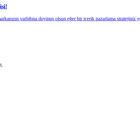
si!
markanızın varlığına doymuş olsun eğer bir içerik pazarlama stratejiniz yo
i.