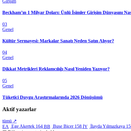
Girişim
Beckham’ın 1 Milyar Doları: Ünlü İsimler Girişim Dünyasını Nas
03
Genel
Kültür Sermayesi: Markalar Sanatı Neden Satın Alıyor?
04
Genel
Dikkat Metrikleri Reklamcılığı Nasıl Yeniden Yazıyor?
05
Genel
Tüketici Duygu Araştırmalarında 2026 Dönüşümü
Aktif yazarlar
tümü ↗
Ege Akertek
164
Buse Biçer
158
İlayda Yılmazkaya
15
EA
BB
İY