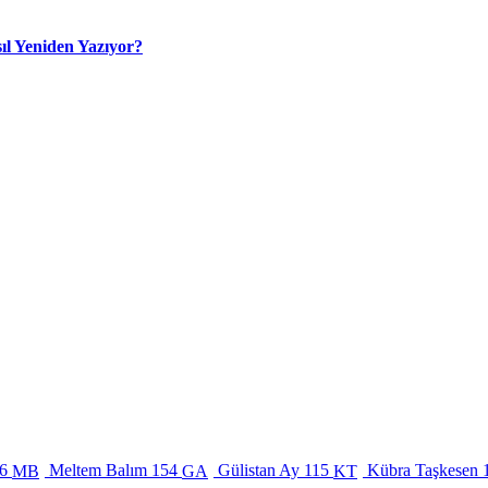
ıl Yeniden Yazıyor?
6
Meltem Balım
154
Gülistan Ay
115
Kübra Taşkesen
MB
GA
KT