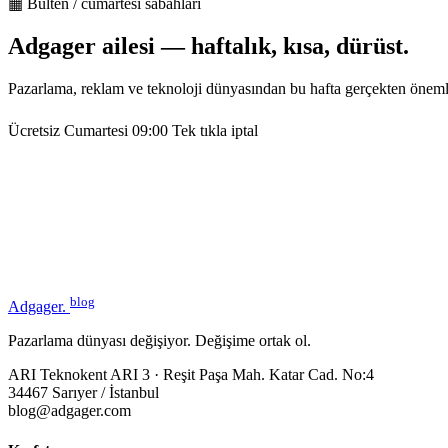
▦ Bülten / cumartesi sabahları
Adgager ailesi — haftalık, kısa, dürüst.
Pazarlama, reklam ve teknoloji dünyasından bu hafta gerçekten öneml
Ücretsiz
Cumartesi 09:00
Tek tıkla iptal
blog
Adgager
.
Pazarlama dünyası değişiyor. Değişime ortak ol.
ARI Teknokent ARI 3 · Reşit Paşa Mah. Katar Cad. No:4
34467 Sarıyer / İstanbul
blog@adgager.com