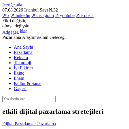
İçeriğe atla
07.08.2026
İstanbul
Sayı №32
↗ x
↗ linkedin
↗ instagram
↗ youtube
↗ e-posta
Fikri değiştir,
dünya değişsin.
blog
Adgager
.
Pazarlama Araştırmasının Geleceği
Ana Sayfa
Pazarlama
Reklam
Teknoloji
İyi Fikirler
İlginç
İlham
Kültür & Sanat
Gager!
etkili dijital pazarlama stretejileri
Dijital Pazarlama · Pazarlama