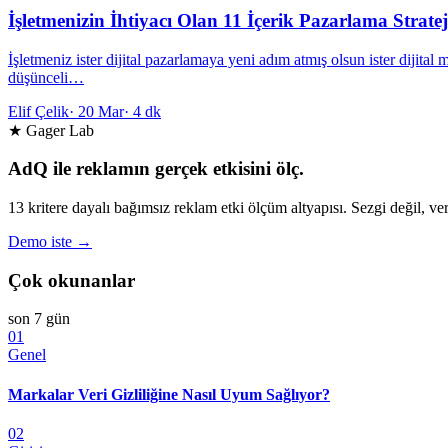
İşletmenizin İhtiyacı Olan 11 İçerik Pazarlama Strateji
İşletmeniz ister dijital pazarlamaya yeni adım atmış olsun ister dijital 
düşünceli…
Elif Çelik
·
20 Mar
·
4 dk
★ Gager Lab
AdQ ile reklamın gerçek etkisini ölç.
13 kritere dayalı bağımsız reklam etki ölçüm altyapısı. Sezgi değil, ver
Demo iste →
Çok okunanlar
son 7 gün
01
Genel
Markalar Veri Gizliliğine Nasıl Uyum Sağlıyor?
02