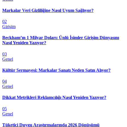
Markalar Veri Gizliliğine Nasıl Uyum Sağlıyor?
02
Girişim
Beckham’ın 1 Milyar Doları: Ünlü İsimler Girişim Dünyasını
Nasıl Yeniden Yazıyor?
03
Genel
Kültür Sermayesi: Markalar Sanatı Neden Satın Alıyor?
04
Genel
Dikkat Metrikleri Reklamcılığı Nasıl Yeniden Yazıyor?
05
Genel
Tüketici Duygu Araştırmalarında 2026 Dönüşümü