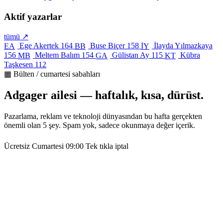
Aktif yazarlar
tümü ↗
Ege Akertek
164
Buse Biçer
158
İlayda Yılmazkaya
EA
BB
İY
156
Meltem Balım
154
Gülistan Ay
115
Kübra
MB
GA
KT
Taşkesen
112
▦ Bülten / cumartesi sabahları
Adgager ailesi — haftalık, kısa, dürüst.
Pazarlama, reklam ve teknoloji dünyasından bu hafta gerçekten
önemli olan 5 şey. Spam yok, sadece okunmaya değer içerik.
Ücretsiz
Cumartesi 09:00
Tek tıkla iptal