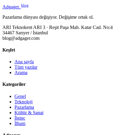
blog
Adgager
.
Pazarlama dünyası değişiyor. Değişime ortak ol.
ARI Teknokent ARI 3 · Reşit Paşa Mah. Katar Cad. No:4
34467 Sarıyer / İstanbul
blog@adgager.com
Keşfet
Ana sayfa
Tüm yazılar
Arama
Kategoriler
Genel
Teknoloji
Pazarlama
Kültür & Sanat
İlginç
İlham