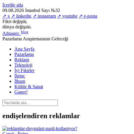
İçeriğe atla
09.08.2026
İstanbul
Sayı №32
↗ x
↗ linkedin
↗ instagram
↗ youtube
↗ e-posta
Fikri değiştir,
dünya değişsin.
blog
Adgager
.
Pazarlama Araştırmasının Geleceği
Ana Sayfa
Pazarlama
Reklam
Teknoloji
İyi Fikirler
İlginç
İlham
Kültür & Sanat
Gager!
endişelendiren reklamlar
Genel · İlginç