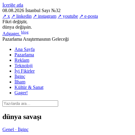
İçeriğe atla
08.08.2026
İstanbul
Sayı №32
↗ x
↗ linkedin
↗ instagram
↗ youtube
↗ e-posta
Fikri değiştir,
dünya değişsin.
blog
Adgager
.
Pazarlama Araştırmasının Geleceği
Ana Sayfa
Pazarlama
Reklam
Teknoloji
İyi Fikirler
İlginç
İlham
Kültür & Sanat
Gager!
dünya savaşı
Genel · İlginç