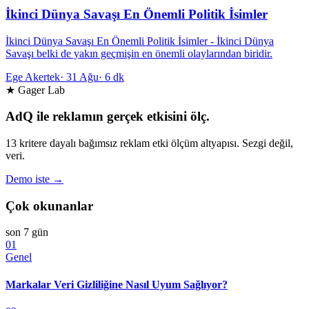
İkinci Dünya Savaşı En Önemli Politik İsimler
İkinci Dünya Savaşı En Önemli Politik İsimler - İkinci Dünya
Savaşı belki de yakın geçmişin en önemli olaylarından biridir.
Ege Akertek
·
31 Ağu
·
6 dk
★ Gager Lab
AdQ ile reklamın gerçek etkisini ölç.
13 kritere dayalı bağımsız reklam etki ölçüm altyapısı. Sezgi değil,
veri.
Demo iste →
Çok okunanlar
son 7 gün
01
Genel
Markalar Veri Gizliliğine Nasıl Uyum Sağlıyor?