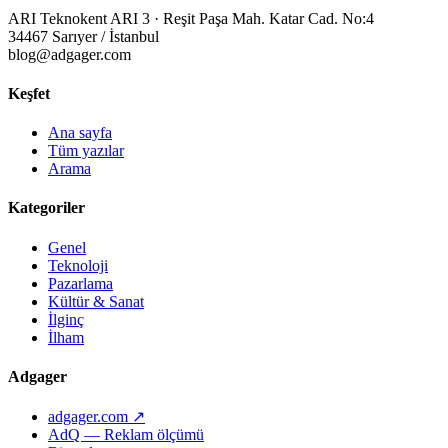
ARI Teknokent ARI 3 · Reşit Paşa Mah. Katar Cad. No:4
34467 Sarıyer / İstanbul
blog@adgager.com
Keşfet
Ana sayfa
Tüm yazılar
Arama
Kategoriler
Genel
Teknoloji
Pazarlama
Kültür & Sanat
İlginç
İlham
Adgager
adgager.com ↗
AdQ — Reklam ölçümü