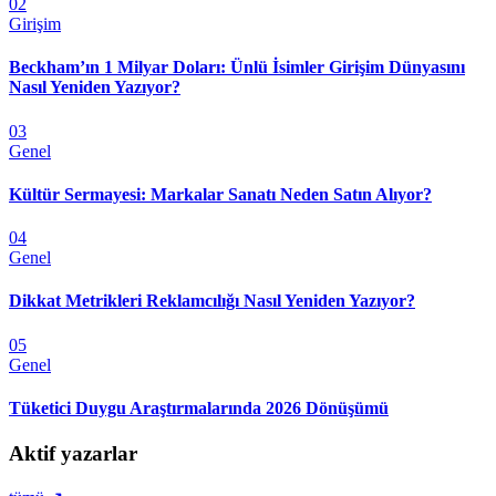
02
Girişim
Beckham’ın 1 Milyar Doları: Ünlü İsimler Girişim Dünyasını
Nasıl Yeniden Yazıyor?
03
Genel
Kültür Sermayesi: Markalar Sanatı Neden Satın Alıyor?
04
Genel
Dikkat Metrikleri Reklamcılığı Nasıl Yeniden Yazıyor?
05
Genel
Tüketici Duygu Araştırmalarında 2026 Dönüşümü
Aktif yazarlar