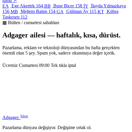
tümü ↗
Ege Akertek
164
Buse Biçer
158
İlayda Yılmazkaya
EA
BB
İY
156
Meltem Balım
154
Gülistan Ay
115
Kübra
MB
GA
KT
Taşkesen
112
▦ Bülten / cumartesi sabahları
Adgager ailesi — haftalık, kısa, dürüst.
Pazarlama, reklam ve teknoloji dünyasından bu hafta gerçekten
önemli olan 5 şey. Spam yok, sadece okunmaya değer içerik.
Ücretsiz
Cumartesi 09:00
Tek tıkla iptal
blog
Adgager
.
Pazarlama dünyası değişiyor. Değişime ortak ol.