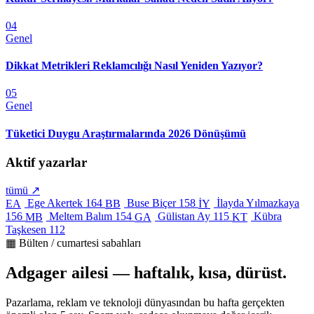
04
Genel
Dikkat Metrikleri Reklamcılığı Nasıl Yeniden Yazıyor?
05
Genel
Tüketici Duygu Araştırmalarında 2026 Dönüşümü
Aktif yazarlar
tümü ↗
Ege Akertek
164
Buse Biçer
158
İlayda Yılmazkaya
EA
BB
İY
156
Meltem Balım
154
Gülistan Ay
115
Kübra
MB
GA
KT
Taşkesen
112
▦ Bülten / cumartesi sabahları
Adgager ailesi — haftalık, kısa, dürüst.
Pazarlama, reklam ve teknoloji dünyasından bu hafta gerçekten