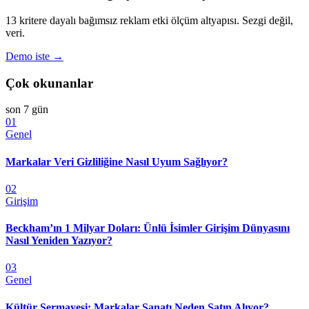
13 kritere dayalı bağımsız reklam etki ölçüm altyapısı. Sezgi değil,
veri.
Demo iste →
Çok okunanlar
son 7 gün
01
Genel
Markalar Veri Gizliliğine Nasıl Uyum Sağlıyor?
02
Girişim
Beckham’ın 1 Milyar Doları: Ünlü İsimler Girişim Dünyasını
Nasıl Yeniden Yazıyor?
03
Genel
Kültür Sermayesi: Markalar Sanatı Neden Satın Alıyor?