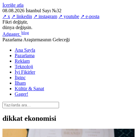
İçeriğe atla
08.08.2026
İstanbul
Sayı №32
↗ x
↗ linkedin
↗ instagram
↗ youtube
↗ e-posta
Fikri değiştir,
dünya değişsin.
blog
Adgager
.
Pazarlama Araştırmasının Geleceği
Ana Sayfa
Pazarlama
Reklam
Teknoloji
İyi Fikirler
İlginç
İlham
Kültür & Sanat
Gager!
dikkat ekonomisi