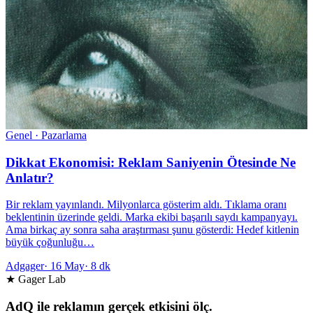
Genel · Pazarlama
Dikkat Ekonomisi: Reklam Saniyenin Ötesinde Ne
Anlatır?
Bir reklam yayınlandı. Milyonlarca gösterim aldı. Tıklama oranı
beklentinin üzerinde geldi. Marka ekibi başarılı saydı kampanyayı.
Ama birkaç ay sonra saha araştırması şunu gösterdi: Hedef kitlenin
büyük çoğunluğu…
Adgager
·
16 May
·
8 dk
★ Gager Lab
AdQ ile reklamın gerçek etkisini ölç.