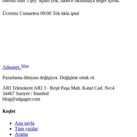
önemli olan 5 şey. Spam yok, sadece okunmaya değer içerik.
Ücretsiz
Cumartesi 09:00
Tek tıkla iptal
blog
Adgager
.
Pazarlama dünyası değişiyor. Değişime ortak ol.
ARI Teknokent ARI 3 · Reşit Paşa Mah. Katar Cad. No:4
34467 Sarıyer / İstanbul
blog@adgager.com
Keşfet
Ana sayfa
Tüm yazılar
Arama