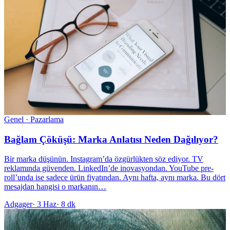
Genel · Pazarlama
Bağlam Çöküşü: Marka Anlatısı Neden Dağılıyor?
Bir marka düşünün. Instagram’da özgürlükten söz ediyor. TV
reklamında güvenden. LinkedIn’de inovasyondan. YouTube pre-
roll’unda ise sadece ürün fiyatından. Aynı hafta, aynı marka. Bu dört
mesajdan hangisi o markanın…
Adgager
·
3 Haz
·
8 dk