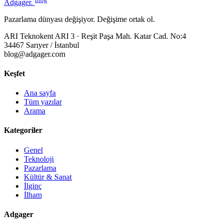
Adgager
.
Pazarlama dünyası değişiyor. Değişime ortak ol.
ARI Teknokent ARI 3 · Reşit Paşa Mah. Katar Cad. No:4
34467 Sarıyer / İstanbul
blog@adgager.com
Keşfet
Ana sayfa
Tüm yazılar
Arama
Kategoriler
Genel
Teknoloji
Pazarlama
Kültür & Sanat
İlginç
İlham
Adgager