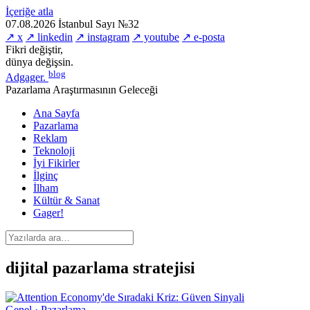
İçeriğe atla
07.08.2026
İstanbul
Sayı №32
↗ x
↗ linkedin
↗ instagram
↗ youtube
↗ e-posta
Fikri değiştir,
dünya değişsin.
blog
Adgager
.
Pazarlama Araştırmasının Geleceği
Ana Sayfa
Pazarlama
Reklam
Teknoloji
İyi Fikirler
İlginç
İlham
Kültür & Sanat
Gager!
dijital pazarlama stratejisi
Genel · Pazarlama