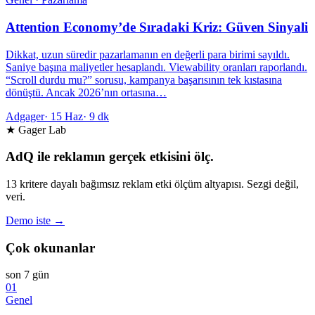
Attention Economy’de Sıradaki Kriz: Güven Sinyali
Dikkat, uzun süredir pazarlamanın en değerli para birimi sayıldı.
Saniye başına maliyetler hesaplandı. Viewability oranları raporlandı.
“Scroll durdu mu?” sorusu, kampanya başarısının tek kıstasına
dönüştü. Ancak 2026’nın ortasına…
Adgager
·
15 Haz
·
9 dk
★ Gager Lab
AdQ ile reklamın gerçek etkisini ölç.
13 kritere dayalı bağımsız reklam etki ölçüm altyapısı. Sezgi değil,
veri.
Demo iste →
Çok okunanlar
son 7 gün
01
Genel