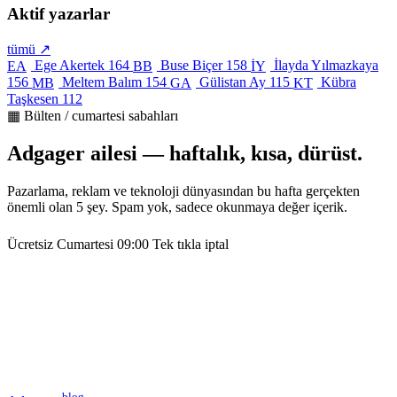
Aktif yazarlar
tümü ↗
Ege Akertek
164
Buse Biçer
158
İlayda Yılmazkaya
EA
BB
İY
156
Meltem Balım
154
Gülistan Ay
115
Kübra
MB
GA
KT
Taşkesen
112
▦ Bülten / cumartesi sabahları
Adgager ailesi — haftalık, kısa, dürüst.
Pazarlama, reklam ve teknoloji dünyasından bu hafta gerçekten
önemli olan 5 şey. Spam yok, sadece okunmaya değer içerik.
Ücretsiz
Cumartesi 09:00
Tek tıkla iptal
blog