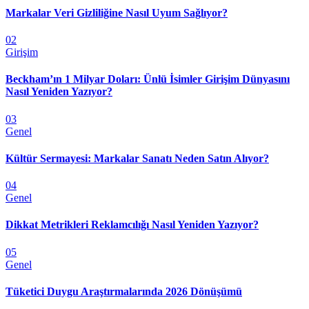
Markalar Veri Gizliliğine Nasıl Uyum Sağlıyor?
02
Girişim
Beckham’ın 1 Milyar Doları: Ünlü İsimler Girişim Dünyasını
Nasıl Yeniden Yazıyor?
03
Genel
Kültür Sermayesi: Markalar Sanatı Neden Satın Alıyor?
04
Genel
Dikkat Metrikleri Reklamcılığı Nasıl Yeniden Yazıyor?
05
Genel
Tüketici Duygu Araştırmalarında 2026 Dönüşümü