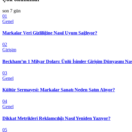
son 7 gün
01
Genel
Markalar Veri Gizliliğine Nasıl Uyum Sağlıyor?
02
Girişim
Beckham’ın 1 Milyar Doları: Ünlü İsimler Girişim Dünyasını Nas
03
Genel
Kültür Sermayesi: Markalar Sanatı Neden Satın Alıyor?
04
Genel
Dikkat Metrikleri Reklamcılığı Nasıl Yeniden Yazıyor?
05