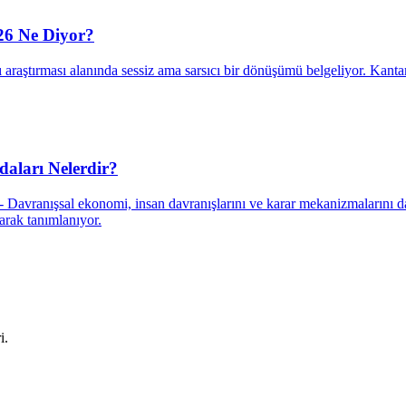
26 Ne Diyor?
ışı araştırması alanında sessiz ama sarsıcı bir dönüşümü belgeliyor. Ka
aları Nelerdir?
avranışsal ekonomi, insan davranışlarını ve karar mekanizmalarını dah
larak tanımlanıyor.
i.