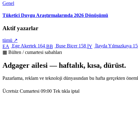
Genel
Tüketici Duygu Araştırmalarında 2026 Dönüşümü
Aktif yazarlar
tümü ↗
Ege Akertek
164
Buse Biçer
158
İlayda Yılmazkaya
15
EA
BB
İY
▦ Bülten / cumartesi sabahları
Adgager ailesi — haftalık, kısa, dürüst.
Pazarlama, reklam ve teknoloji dünyasından bu hafta gerçekten öneml
Ücretsiz
Cumartesi 09:00
Tek tıkla iptal