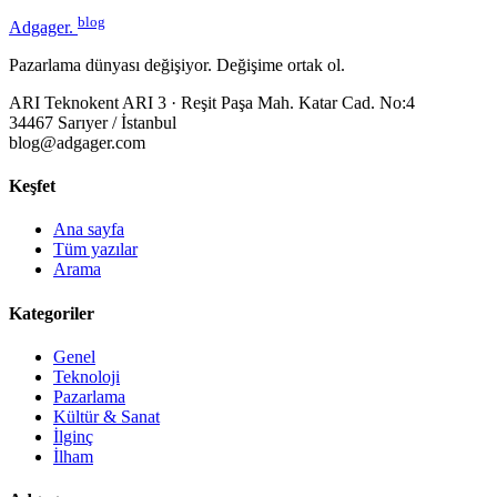
blog
Adgager
.
Pazarlama dünyası değişiyor. Değişime ortak ol.
ARI Teknokent ARI 3 · Reşit Paşa Mah. Katar Cad. No:4
34467 Sarıyer / İstanbul
blog@adgager.com
Keşfet
Ana sayfa
Tüm yazılar
Arama
Kategoriler
Genel
Teknoloji
Pazarlama
Kültür & Sanat
İlginç
İlham