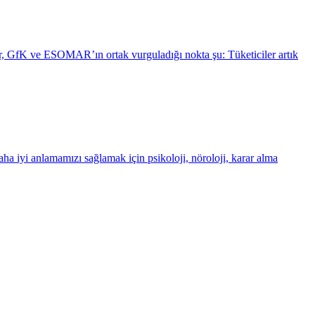
ntar, GfK ve ESOMAR’ın ortak vurguladığı nokta şu: Tüketiciler artık
a iyi anlamamızı sağlamak için psikoloji, nöroloji, karar alma