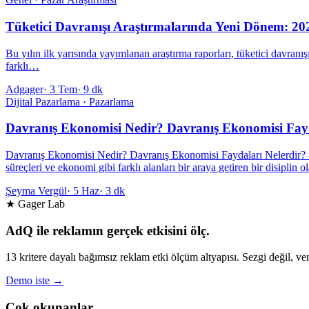
Tüketici Davranışı Araştırmalarında Yeni Dönem: 20
Bu yılın ilk yarısında yayımlanan araştırma raporları, tüketici davran
farklı…
Adgager
·
3 Tem
·
9 dk
Dijital Pazarlama · Pazarlama
Davranış Ekonomisi Nedir? Davranış Ekonomisi Fayd
Davranış Ekonomisi Nedir? Davranış Ekonomisi Faydaları Nelerdir? - D
süreçleri ve ekonomi gibi farklı alanları bir araya getiren bir disiplin o
Şeyma Vergül
·
5 Haz
·
3 dk
★ Gager Lab
AdQ ile reklamın gerçek etkisini ölç.
13 kritere dayalı bağımsız reklam etki ölçüm altyapısı. Sezgi değil, ver
Demo iste →
Çok okunanlar