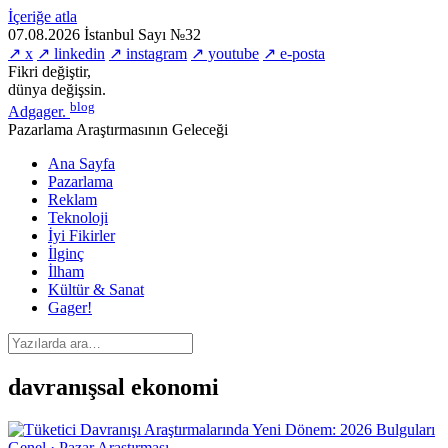
İçeriğe atla
07.08.2026
İstanbul
Sayı №32
↗ x
↗ linkedin
↗ instagram
↗ youtube
↗ e-posta
Fikri değiştir,
dünya değişsin.
blog
Adgager
.
Pazarlama Araştırmasının Geleceği
Ana Sayfa
Pazarlama
Reklam
Teknoloji
İyi Fikirler
İlginç
İlham
Kültür & Sanat
Gager!
davranışsal ekonomi
Genel · Pazar Araştırması