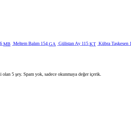
6
Meltem Balım
154
Gülistan Ay
115
Kübra Taşkesen
MB
GA
KT
i olan 5 şey. Spam yok, sadece okunmaya değer içerik.