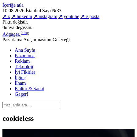
İçeriğe atla
10.08.2026
İstanbul
Sayı №33
↗ x
↗ linkedin
↗ instagram
↗ youtube
↗ e-posta
Fikri değiştir,
dünya değişsin.
blog
Adgager
.
Pazarlama Araştırmasının Geleceği
Ana Sayfa
Pazarlama
Reklam
Teknoloji
İyi Fikirler
İlginç
İlham
Kültür & Sanat
Gager!
cookieless