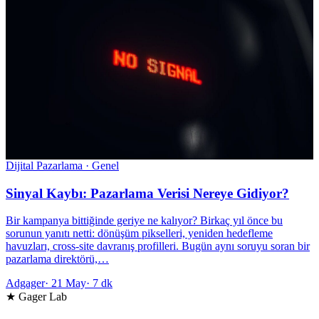
Dijital Pazarlama · Genel
Sinyal Kaybı: Pazarlama Verisi Nereye Gidiyor?
Bir kampanya bittiğinde geriye ne kalıyor? Birkaç yıl önce bu
sorunun yanıtı netti: dönüşüm pikselleri, yeniden hedefleme
havuzları, cross-site davranış profilleri. Bugün aynı soruyu soran bir
pazarlama direktörü,…
Adgager
·
21 May
·
7 dk
★ Gager Lab