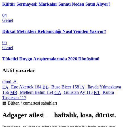
Kültür Sermayesi: Markalar Sanatı Neden Satın Alıyor?
04
Genel
Dikkat Metrikleri Reklamcılığı Nasıl Yeniden Yazıyor?
05
Genel
Tüketici Duygu Araştırmalarında 2026 Dönüşümü
Aktif yazarlar
tümü ↗
Ege Akertek
164
Buse Biçer
158
İlayda Yılmazkaya
EA
BB
İY
156
Meltem Balım
154
Gülistan Ay
115
Kübra
MB
GA
KT
Taşkesen
112
▦ Bülten / cumartesi sabahları
Adgager ailesi — haftalık, kısa, dürüst.