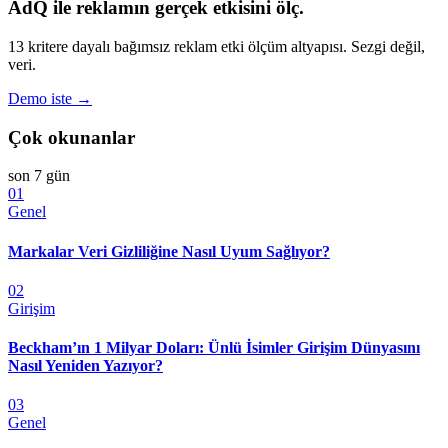
AdQ ile reklamın gerçek etkisini ölç.
13 kritere dayalı bağımsız reklam etki ölçüm altyapısı. Sezgi değil,
veri.
Demo iste →
Çok okunanlar
son 7 gün
01
Genel
Markalar Veri Gizliliğine Nasıl Uyum Sağlıyor?
02
Girişim
Beckham’ın 1 Milyar Doları: Ünlü İsimler Girişim Dünyasını
Nasıl Yeniden Yazıyor?
03
Genel