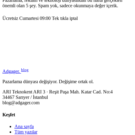
Pazarlama, reklam ve teknoloji dünyasından bu hafta gerçekten
önemli olan 5 şey. Spam yok, sadece okunmaya değer içerik.
Ücretsiz
Cumartesi 09:00
Tek tıkla iptal
blog
Adgager
.
Pazarlama dünyası değişiyor. Değişime ortak ol.
ARI Teknokent ARI 3 · Reşit Paşa Mah. Katar Cad. No:4
34467 Sarıyer / İstanbul
blog@adgager.com
Keşfet
Ana sayfa
Tüm yazılar