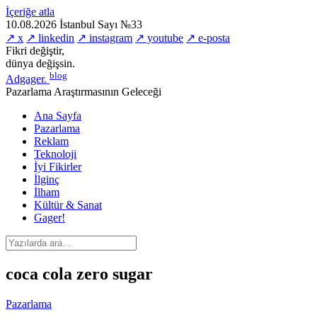
İçeriğe atla
10.08.2026
İstanbul
Sayı №33
↗ x
↗ linkedin
↗ instagram
↗ youtube
↗ e-posta
Fikri değiştir,
dünya değişsin.
blog
Adgager
.
Pazarlama Araştırmasının Geleceği
Ana Sayfa
Pazarlama
Reklam
Teknoloji
İyi Fikirler
İlginç
İlham
Kültür & Sanat
Gager!
coca cola zero sugar
Pazarlama