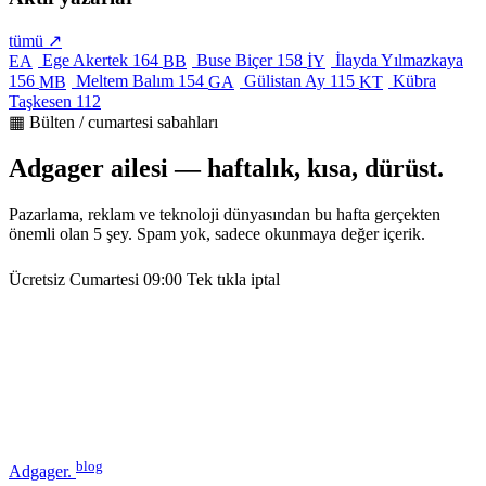
tümü ↗
Ege Akertek
164
Buse Biçer
158
İlayda Yılmazkaya
EA
BB
İY
156
Meltem Balım
154
Gülistan Ay
115
Kübra
MB
GA
KT
Taşkesen
112
▦ Bülten / cumartesi sabahları
Adgager ailesi — haftalık, kısa, dürüst.
Pazarlama, reklam ve teknoloji dünyasından bu hafta gerçekten
önemli olan 5 şey. Spam yok, sadece okunmaya değer içerik.
Ücretsiz
Cumartesi 09:00
Tek tıkla iptal
blog
Adgager
.