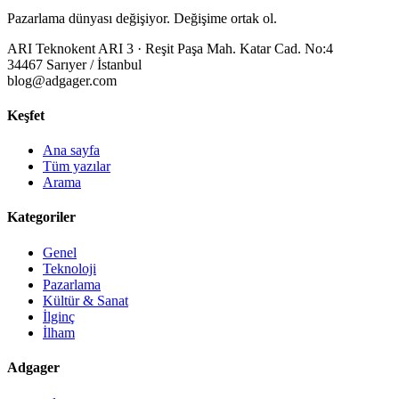
Pazarlama dünyası değişiyor. Değişime ortak ol.
ARI Teknokent ARI 3 · Reşit Paşa Mah. Katar Cad. No:4
34467 Sarıyer / İstanbul
blog@adgager.com
Keşfet
Ana sayfa
Tüm yazılar
Arama
Kategoriler
Genel
Teknoloji
Pazarlama
Kültür & Sanat
İlginç
İlham
Adgager