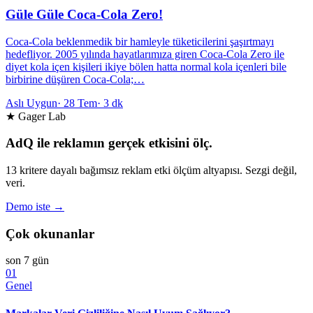
Güle Güle Coca-Cola Zero!
Coca-Cola beklenmedik bir hamleyle tüketicilerini şaşırtmayı
hedefliyor. 2005 yılında hayatlarımıza giren Coca-Cola Zero ile
diyet kola içen kişileri ikiye bölen hatta normal kola içenleri bile
birbirine düşüren Coca-Cola;…
Aslı Uygun
·
28 Tem
·
3 dk
★ Gager Lab
AdQ ile reklamın gerçek etkisini ölç.
13 kritere dayalı bağımsız reklam etki ölçüm altyapısı. Sezgi değil,
veri.
Demo iste →
Çok okunanlar
son 7 gün
01
Genel