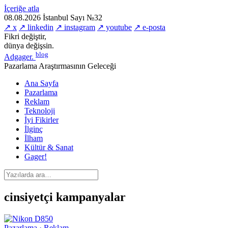
İçeriğe atla
08.08.2026
İstanbul
Sayı №32
↗ x
↗ linkedin
↗ instagram
↗ youtube
↗ e-posta
Fikri değiştir,
dünya değişsin.
blog
Adgager
.
Pazarlama Araştırmasının Geleceği
Ana Sayfa
Pazarlama
Reklam
Teknoloji
İyi Fikirler
İlginç
İlham
Kültür & Sanat
Gager!
cinsiyetçi kampanyalar
Pazarlama · Reklam