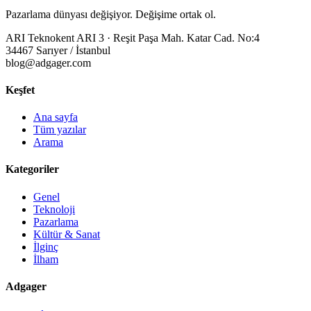
Pazarlama dünyası değişiyor. Değişime ortak ol.
ARI Teknokent ARI 3 · Reşit Paşa Mah. Katar Cad. No:4
34467 Sarıyer / İstanbul
blog@adgager.com
Keşfet
Ana sayfa
Tüm yazılar
Arama
Kategoriler
Genel
Teknoloji
Pazarlama
Kültür & Sanat
İlginç
İlham
Adgager