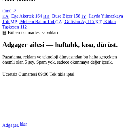
tümü ↗
Ege Akertek
164
Buse Biçer
158
İlayda Yılmazkaya
EA
BB
İY
156
Meltem Balım
154
Gülistan Ay
115
Kübra
MB
GA
KT
Taşkesen
112
▦ Bülten / cumartesi sabahları
Adgager ailesi — haftalık, kısa, dürüst.
Pazarlama, reklam ve teknoloji dünyasından bu hafta gerçekten
önemli olan 5 şey. Spam yok, sadece okunmaya değer içerik.
Ücretsiz
Cumartesi 09:00
Tek tıkla iptal
blog
Adgager
.