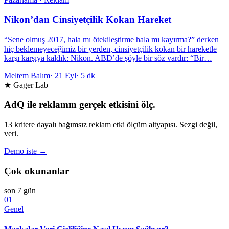
Nikon’dan Cinsiyetçilik Kokan Hareket
“Sene olmuş 2017, hala mı ötekileştirme hala mı kayırma?” derken
hiç beklemeyeceğimiz bir yerden, cinsiyetçilik kokan bir hareketle
karşı karşıya kaldık: Nikon. ABD’de şöyle bir söz vardır: “Bir…
Meltem Balım
·
21 Eyl
·
5 dk
★ Gager Lab
AdQ ile reklamın gerçek etkisini ölç.
13 kritere dayalı bağımsız reklam etki ölçüm altyapısı. Sezgi değil,
veri.
Demo iste →
Çok okunanlar
son 7 gün
01
Genel