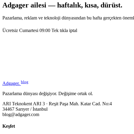
Adgager ailesi — haftalık, kısa, dürüst.
Pazarlama, reklam ve teknoloji dünyasından bu hafta gerçekten öneml
Ücretsiz
Cumartesi 09:00
Tek tıkla iptal
blog
Adgager
.
Pazarlama dünyası değişiyor. Değişime ortak ol.
ARI Teknokent ARI 3 · Reşit Paşa Mah. Katar Cad. No:4
34467 Sarıyer / İstanbul
blog@adgager.com
Keşfet