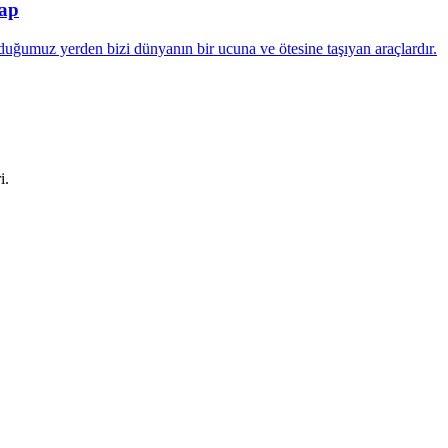
tap
uğumuz yerden bizi dünyanın bir ucuna ve ötesine taşıyan araçlardır.
i.