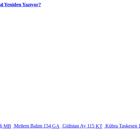
ıl Yeniden Yazıyor?
6
Meltem Balım
154
Gülistan Ay
115
Kübra Taşkesen
MB
GA
KT