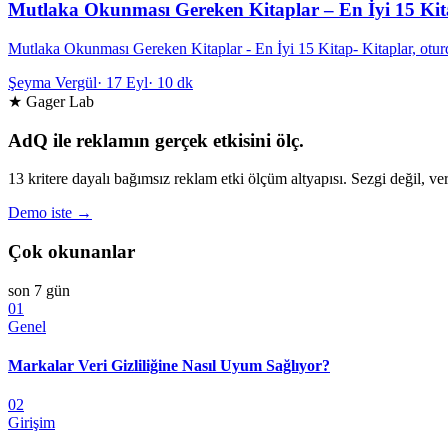
Mutlaka Okunması Gereken Kitaplar – En İyi 15 Ki
Mutlaka Okunması Gereken Kitaplar - En İyi 15 Kitap- Kitaplar, oturd
Şeyma Vergül
·
17 Eyl
·
10 dk
★ Gager Lab
AdQ ile reklamın gerçek etkisini ölç.
13 kritere dayalı bağımsız reklam etki ölçüm altyapısı. Sezgi değil, ver
Demo iste →
Çok okunanlar
son 7 gün
01
Genel
Markalar Veri Gizliliğine Nasıl Uyum Sağlıyor?
02
Girişim