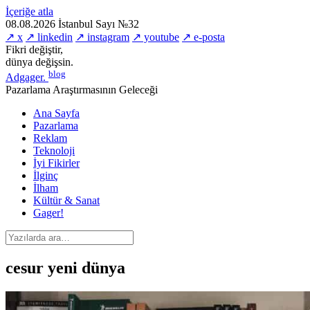
İçeriğe atla
08.08.2026
İstanbul
Sayı №32
↗ x
↗ linkedin
↗ instagram
↗ youtube
↗ e-posta
Fikri değiştir,
dünya değişsin.
blog
Adgager
.
Pazarlama Araştırmasının Geleceği
Ana Sayfa
Pazarlama
Reklam
Teknoloji
İyi Fikirler
İlginç
İlham
Kültür & Sanat
Gager!
cesur yeni dünya