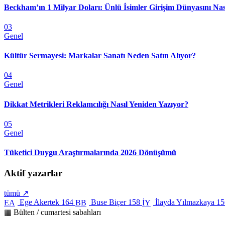
Beckham’ın 1 Milyar Doları: Ünlü İsimler Girişim Dünyasını Nas
03
Genel
Kültür Sermayesi: Markalar Sanatı Neden Satın Alıyor?
04
Genel
Dikkat Metrikleri Reklamcılığı Nasıl Yeniden Yazıyor?
05
Genel
Tüketici Duygu Araştırmalarında 2026 Dönüşümü
Aktif yazarlar
tümü ↗
Ege Akertek
164
Buse Biçer
158
İlayda Yılmazkaya
15
EA
BB
İY
▦ Bülten / cumartesi sabahları