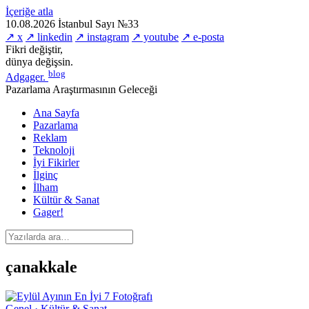
İçeriğe atla
10.08.2026
İstanbul
Sayı №33
↗ x
↗ linkedin
↗ instagram
↗ youtube
↗ e-posta
Fikri değiştir,
dünya değişsin.
blog
Adgager
.
Pazarlama Araştırmasının Geleceği
Ana Sayfa
Pazarlama
Reklam
Teknoloji
İyi Fikirler
İlginç
İlham
Kültür & Sanat
Gager!
çanakkale
Genel · Kültür & Sanat