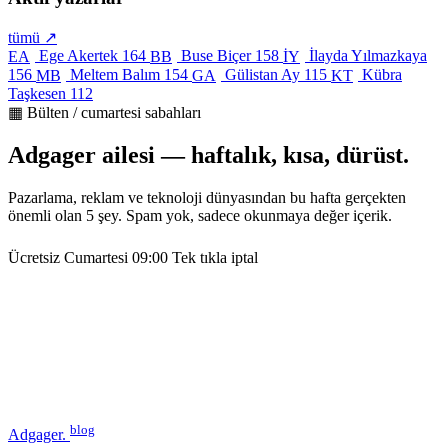
tümü ↗
Ege Akertek
164
Buse Biçer
158
İlayda Yılmazkaya
EA
BB
İY
156
Meltem Balım
154
Gülistan Ay
115
Kübra
MB
GA
KT
Taşkesen
112
▦ Bülten / cumartesi sabahları
Adgager ailesi — haftalık, kısa, dürüst.
Pazarlama, reklam ve teknoloji dünyasından bu hafta gerçekten
önemli olan 5 şey. Spam yok, sadece okunmaya değer içerik.
Ücretsiz
Cumartesi 09:00
Tek tıkla iptal
blog
Adgager
.