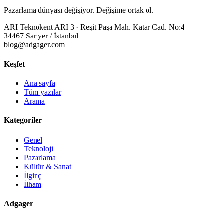
Pazarlama dünyası değişiyor. Değişime ortak ol.
ARI Teknokent ARI 3 · Reşit Paşa Mah. Katar Cad. No:4
34467 Sarıyer / İstanbul
blog@adgager.com
Keşfet
Ana sayfa
Tüm yazılar
Arama
Kategoriler
Genel
Teknoloji
Pazarlama
Kültür & Sanat
İlginç
İlham
Adgager