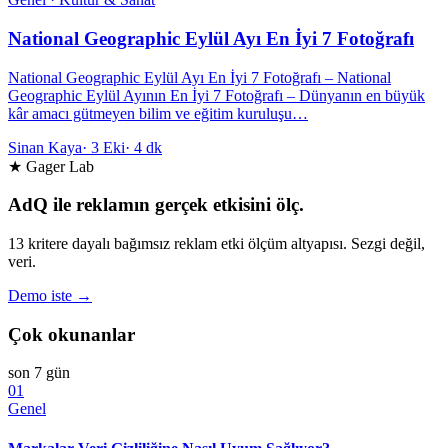
National Geographic Eylül Ayı En İyi 7 Fotoğrafı
National Geographic Eylül Ayı En İyi 7 Fotoğrafı – National
Geographic Eylül Ayının En İyi 7 Fotoğrafı – Dünyanın en büyük
kâr amacı gütmeyen bilim ve eğitim kuruluşu…
Sinan Kaya
·
3 Eki
·
4 dk
★ Gager Lab
AdQ ile reklamın gerçek etkisini ölç.
13 kritere dayalı bağımsız reklam etki ölçüm altyapısı. Sezgi değil,
veri.
Demo iste →
Çok okunanlar
son 7 gün
01
Genel