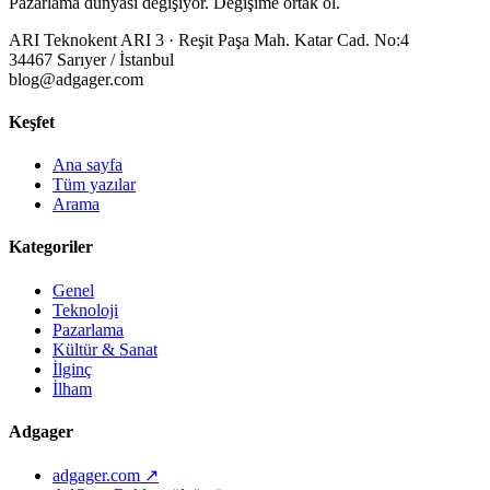
Pazarlama dünyası değişiyor. Değişime ortak ol.
ARI Teknokent ARI 3 · Reşit Paşa Mah. Katar Cad. No:4
34467 Sarıyer / İstanbul
blog@adgager.com
Keşfet
Ana sayfa
Tüm yazılar
Arama
Kategoriler
Genel
Teknoloji
Pazarlama
Kültür & Sanat
İlginç
İlham
Adgager
adgager.com ↗