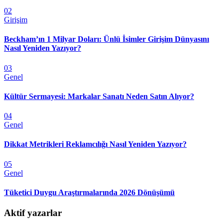
02
Girişim
Beckham’ın 1 Milyar Doları: Ünlü İsimler Girişim Dünyasını
Nasıl Yeniden Yazıyor?
03
Genel
Kültür Sermayesi: Markalar Sanatı Neden Satın Alıyor?
04
Genel
Dikkat Metrikleri Reklamcılığı Nasıl Yeniden Yazıyor?
05
Genel
Tüketici Duygu Araştırmalarında 2026 Dönüşümü
Aktif yazarlar