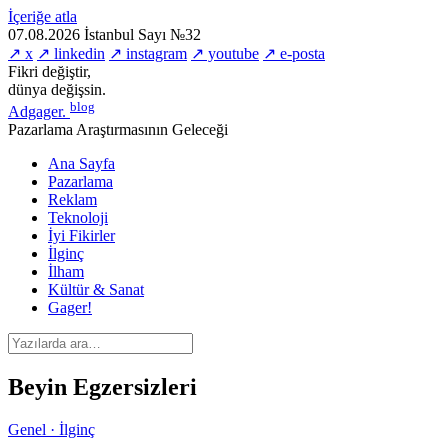
İçeriğe atla
07.08.2026
İstanbul
Sayı №32
↗ x
↗ linkedin
↗ instagram
↗ youtube
↗ e-posta
Fikri değiştir,
dünya değişsin.
blog
Adgager
.
Pazarlama Araştırmasının Geleceği
Ana Sayfa
Pazarlama
Reklam
Teknoloji
İyi Fikirler
İlginç
İlham
Kültür & Sanat
Gager!
Beyin Egzersizleri
Genel · İlginç