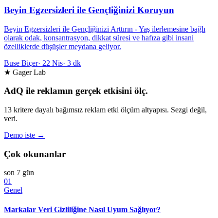
Beyin Egzersizleri ile Gençliğinizi Koruyun
Beyin Egzersizleri ile Gençliğinizi Arttırın - Yaş ilerlemesine bağlı
olarak odak, konsantrasyon, dikkat süresi ve hafıza gibi insani
özelliklerde düşüşler meydana geliyor.
Buse Biçer
·
22 Nis
·
3 dk
★ Gager Lab
AdQ ile reklamın gerçek etkisini ölç.
13 kritere dayalı bağımsız reklam etki ölçüm altyapısı. Sezgi değil,
veri.
Demo iste →
Çok okunanlar
son 7 gün
01
Genel
Markalar Veri Gizliliğine Nasıl Uyum Sağlıyor?