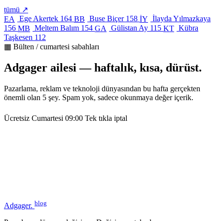
tümü ↗
Ege Akertek
164
Buse Biçer
158
İlayda Yılmazkaya
EA
BB
İY
156
Meltem Balım
154
Gülistan Ay
115
Kübra
MB
GA
KT
Taşkesen
112
▦ Bülten / cumartesi sabahları
Adgager ailesi — haftalık, kısa, dürüst.
Pazarlama, reklam ve teknoloji dünyasından bu hafta gerçekten
önemli olan 5 şey. Spam yok, sadece okunmaya değer içerik.
Ücretsiz
Cumartesi 09:00
Tek tıkla iptal
blog
Adgager
.