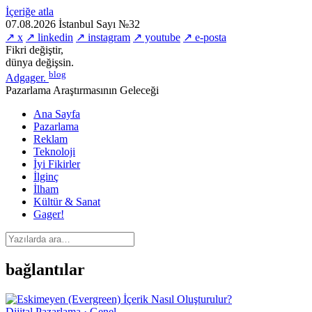
İçeriğe atla
07.08.2026
İstanbul
Sayı №32
↗ x
↗ linkedin
↗ instagram
↗ youtube
↗ e-posta
Fikri değiştir,
dünya değişsin.
blog
Adgager
.
Pazarlama Araştırmasının Geleceği
Ana Sayfa
Pazarlama
Reklam
Teknoloji
İyi Fikirler
İlginç
İlham
Kültür & Sanat
Gager!
bağlantılar
Dijital Pazarlama · Genel