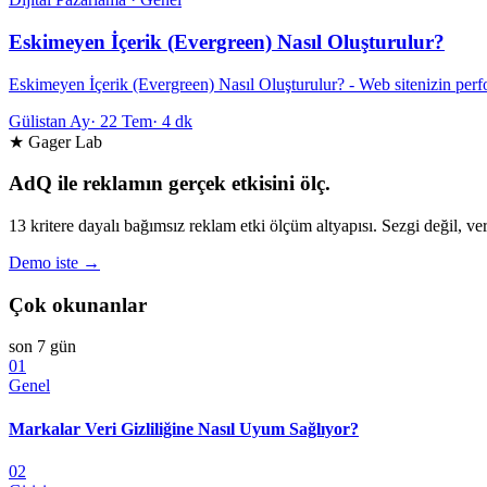
Eskimeyen İçerik (Evergreen) Nasıl Oluşturulur?
Eskimeyen İçerik (Evergreen) Nasıl Oluşturulur? - Web sitenizin perfo
Gülistan Ay
·
22 Tem
·
4 dk
★ Gager Lab
AdQ ile reklamın gerçek etkisini ölç.
13 kritere dayalı bağımsız reklam etki ölçüm altyapısı. Sezgi değil, ver
Demo iste →
Çok okunanlar
son 7 gün
01
Genel
Markalar Veri Gizliliğine Nasıl Uyum Sağlıyor?
02