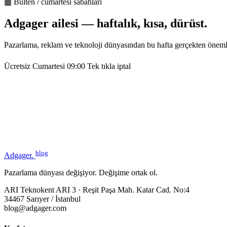
▦ Bülten / cumartesi sabahları
Adgager ailesi — haftalık, kısa, dürüst.
Pazarlama, reklam ve teknoloji dünyasından bu hafta gerçekten öneml
Ücretsiz
Cumartesi 09:00
Tek tıkla iptal
blog
Adgager
.
Pazarlama dünyası değişiyor. Değişime ortak ol.
ARI Teknokent ARI 3 · Reşit Paşa Mah. Katar Cad. No:4
34467 Sarıyer / İstanbul
blog@adgager.com