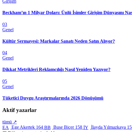
Girişim
Beckham’ın 1 Milyar Doları: Ünlü İsimler Girişim Dünyasını Nas
03
Genel
Kültür Sermayesi: Markalar Sanatı Neden Satın Alıyor?
04
Genel
Dikkat Metrikleri Reklamcılığı Nasıl Yeniden Yazıyor?
05
Genel
Tüketici Duygu Araştırmalarında 2026 Dönüşümü
Aktif yazarlar
tümü ↗
Ege Akertek
164
Buse Biçer
158
İlayda Yılmazkaya
15
EA
BB
İY