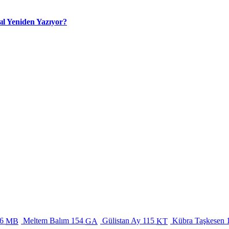
ıl Yeniden Yazıyor?
6
Meltem Balım
154
Gülistan Ay
115
Kübra Taşkesen
MB
GA
KT