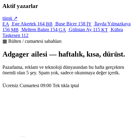
Aktif yazarlar
tümü ↗
Ege Akertek
164
Buse Biçer
158
İlayda Yılmazkaya
EA
BB
İY
156
Meltem Balım
154
Gülistan Ay
115
Kübra
MB
GA
KT
Taşkesen
112
▦ Bülten / cumartesi sabahları
Adgager ailesi — haftalık, kısa, dürüst.
Pazarlama, reklam ve teknoloji dünyasından bu hafta gerçekten
önemli olan 5 şey. Spam yok, sadece okunmaya değer içerik.
Ücretsiz
Cumartesi 09:00
Tek tıkla iptal