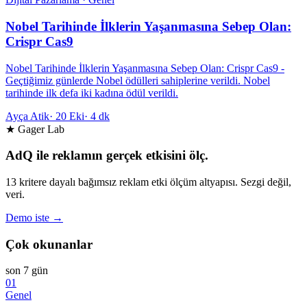
Nobel Tarihinde İlklerin Yaşanmasına Sebep Olan:
Crispr Cas9
Nobel Tarihinde İlklerin Yaşanmasına Sebep Olan: Crispr Cas9 -
Geçtiğimiz günlerde Nobel ödülleri sahiplerine verildi. Nobel
tarihinde ilk defa iki kadına ödül verildi.
Ayça Atik
·
20 Eki
·
4 dk
★ Gager Lab
AdQ ile reklamın gerçek etkisini ölç.
13 kritere dayalı bağımsız reklam etki ölçüm altyapısı. Sezgi değil,
veri.
Demo iste →
Çok okunanlar
son 7 gün
01
Genel