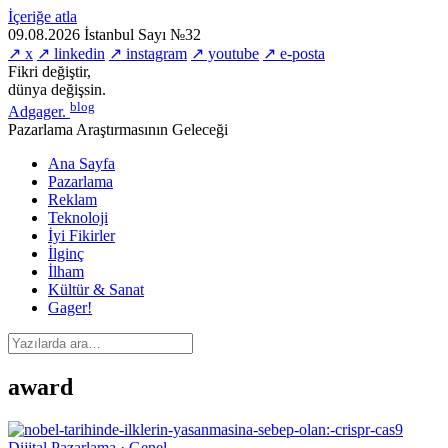
İçeriğe atla
09.08.2026
İstanbul
Sayı №32
↗ x
↗ linkedin
↗ instagram
↗ youtube
↗ e-posta
Fikri değiştir,
dünya değişsin.
blog
Adgager
.
Pazarlama Araştırmasının Geleceği
Ana Sayfa
Pazarlama
Reklam
Teknoloji
İyi Fikirler
İlginç
İlham
Kültür & Sanat
Gager!
award
Dijital Pazarlama · Genel