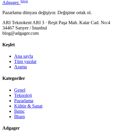
blog
Adgager
.
Pazarlama dünyası değişiyor. Değişime ortak ol.
ARI Teknokent ARI 3 · Reşit Paşa Mah. Katar Cad. No:4
34467 Sarıyer / İstanbul
blog@adgager.com
Keşfet
Ana sayfa
Tüm yazılar
Arama
Kategoriler
Genel
Teknoloji
Pazarlama
Kültür & Sanat
İlginç
İlham
Adgager