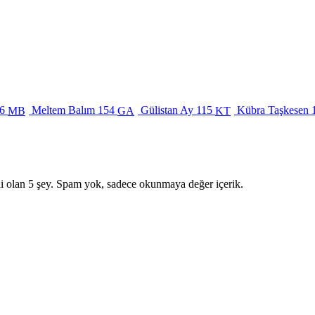
6
Meltem Balım
154
Gülistan Ay
115
Kübra Taşkesen
MB
GA
KT
i olan 5 şey. Spam yok, sadece okunmaya değer içerik.