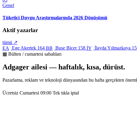
Genel
Tüketici Duygu Araştırmalarında 2026 Dönüşümü
Aktif yazarlar
tümü ↗
Ege Akertek
164
Buse Biçer
158
İlayda Yılmazkaya
15
EA
BB
İY
▦ Bülten / cumartesi sabahları
Adgager ailesi — haftalık, kısa, dürüst.
Pazarlama, reklam ve teknoloji dünyasından bu hafta gerçekten öneml
Ücretsiz
Cumartesi 09:00
Tek tıkla iptal