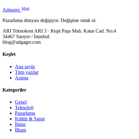
blog
Adgager
.
Pazarlama dünyası değişiyor. Değişime ortak ol.
ARI Teknokent ARI 3 · Reşit Paşa Mah. Katar Cad. No:4
34467 Sarıyer / İstanbul
blog@adgager.com
Keşfet
Ana sayfa
Tüm yazılar
Arama
Kategoriler
Genel
Teknoloji
Pazarlama
Kültür & Sanat
İlginç
İlham