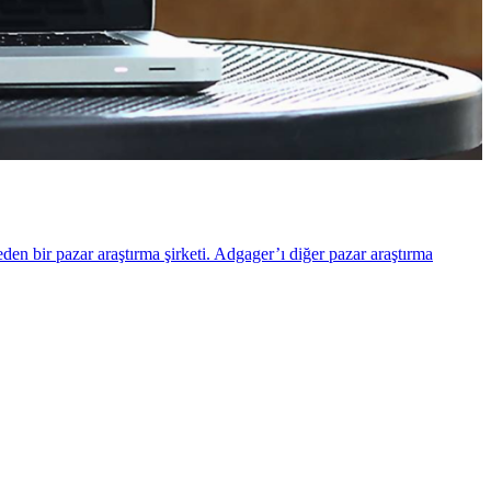
en bir pazar araştırma şirketi. Adgager’ı diğer pazar araştırma