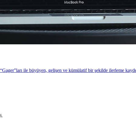
Gager”ları ile büyüyen, gelişen ve kümülatif bir şekilde ilerleme kayded
i.