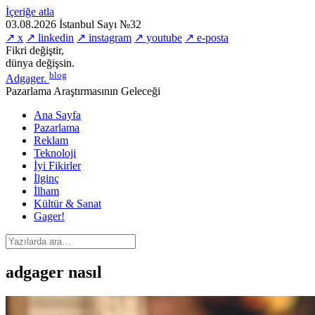
İçeriğe atla
03.08.2026
İstanbul
Sayı №32
↗ x
↗ linkedin
↗ instagram
↗ youtube
↗ e-posta
Fikri değiştir,
dünya değişsin.
blog
Adgager
.
Pazarlama Araştırmasının Geleceği
Ana Sayfa
Pazarlama
Reklam
Teknoloji
İyi Fikirler
İlginç
İlham
Kültür & Sanat
Gager!
adgager nasıl