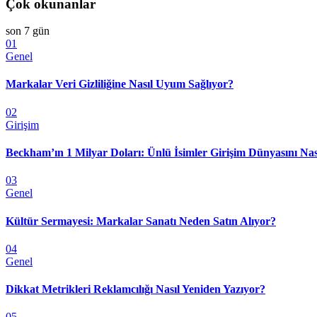
Çok okunanlar
son 7 gün
01
Genel
Markalar Veri Gizliliğine Nasıl Uyum Sağlıyor?
02
Girişim
Beckham’ın 1 Milyar Doları: Ünlü İsimler Girişim Dünyasını Nas
03
Genel
Kültür Sermayesi: Markalar Sanatı Neden Satın Alıyor?
04
Genel
Dikkat Metrikleri Reklamcılığı Nasıl Yeniden Yazıyor?
05