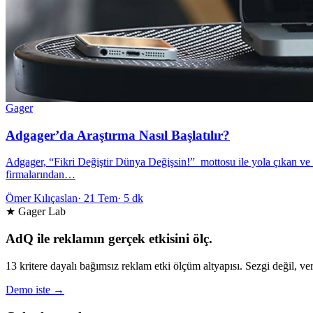
Gager
Adgager’da Araştırma Nasıl Başlatılır?
Adgager, “Fikri Değiştir Dünya Değişsin!” mottosu ile yola çıkan ve “
firmalarından…
Ömer Kılıçaslan
·
21 Tem
·
5 dk
★ Gager Lab
AdQ ile reklamın gerçek etkisini ölç.
13 kritere dayalı bağımsız reklam etki ölçüm altyapısı. Sezgi değil, ver
Demo iste →