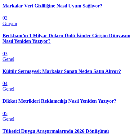
Markalar Veri Gizliliğine Nasıl Uyum Sağlıyor?
02
Girişim
Beckham’ın 1 Milyar Doları: Ünlü İsimler Girişim Dünyasını
Nasıl Yeniden Yazıyor?
03
Genel
Kültür Sermayesi: Markalar Sanatı Neden Satın Alıyor?
04
Genel
Dikkat Metrikleri Reklamcılığı Nasıl Yeniden Yazıyor?
05
Genel
Tüketici Duygu Araştırmalarında 2026 Dönüşümü