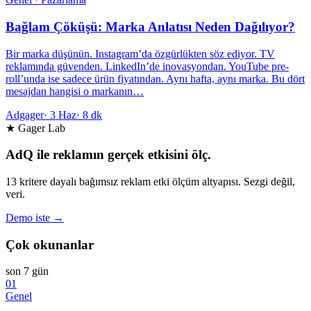
Bağlam Çöküşü: Marka Anlatısı Neden Dağılıyor?
Bir marka düşünün. Instagram’da özgürlükten söz ediyor. TV
reklamında güvenden. LinkedIn’de inovasyondan. YouTube pre-
roll’unda ise sadece ürün fiyatından. Aynı hafta, aynı marka. Bu dört
mesajdan hangisi o markanın…
Adgager
·
3 Haz
·
8 dk
★ Gager Lab
AdQ ile reklamın gerçek etkisini ölç.
13 kritere dayalı bağımsız reklam etki ölçüm altyapısı. Sezgi değil,
veri.
Demo iste →
Çok okunanlar
son 7 gün
01
Genel