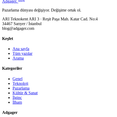
Adgager
.
Pazarlama dünyası değişiyor. Değişime ortak ol.
ARI Teknokent ARI 3 · Reşit Paşa Mah. Katar Cad. No:4
34467 Sarıyer / İstanbul
blog@adgager.com
Keşfet
Ana sayfa
Tüm yazılar
Arama
Kategoriler
Genel
Teknoloji
Pazarlama
Kültür & Sanat
İlginç
İlham
Adgager