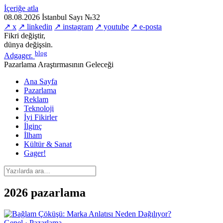
İçeriğe atla
08.08.2026
İstanbul
Sayı №32
↗ x
↗ linkedin
↗ instagram
↗ youtube
↗ e-posta
Fikri değiştir,
dünya değişsin.
blog
Adgager
.
Pazarlama Araştırmasının Geleceği
Ana Sayfa
Pazarlama
Reklam
Teknoloji
İyi Fikirler
İlginç
İlham
Kültür & Sanat
Gager!
2026 pazarlama
Genel · Pazarlama