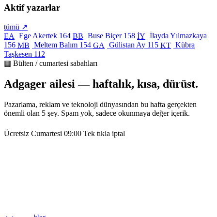
Aktif yazarlar
tümü ↗
Ege Akertek
164
Buse Biçer
158
İlayda Yılmazkaya
EA
BB
İY
156
Meltem Balım
154
Gülistan Ay
115
Kübra
MB
GA
KT
Taşkesen
112
▦ Bülten / cumartesi sabahları
Adgager ailesi — haftalık, kısa, dürüst.
Pazarlama, reklam ve teknoloji dünyasından bu hafta gerçekten
önemli olan 5 şey. Spam yok, sadece okunmaya değer içerik.
Ücretsiz
Cumartesi 09:00
Tek tıkla iptal
blog