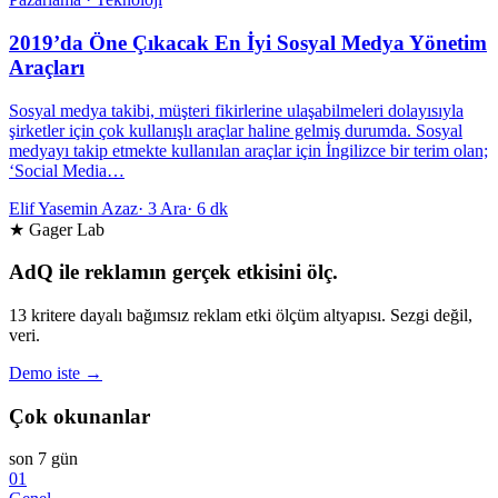
2019’da Öne Çıkacak En İyi Sosyal Medya Yönetim
Araçları
Sosyal medya takibi, müşteri fikirlerine ulaşabilmeleri dolayısıyla
şirketler için çok kullanışlı araçlar haline gelmiş durumda. Sosyal
medyayı takip etmekte kullanılan araçlar için İngilizce bir terim olan;
‘Social Media…
Elif Yasemin Azaz
·
3 Ara
·
6 dk
★ Gager Lab
AdQ ile reklamın gerçek etkisini ölç.
13 kritere dayalı bağımsız reklam etki ölçüm altyapısı. Sezgi değil,
veri.
Demo iste →
Çok okunanlar
son 7 gün
01