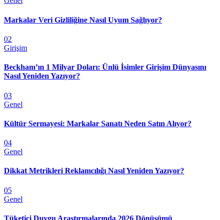
Genel
Markalar Veri Gizliliğine Nasıl Uyum Sağlıyor?
02
Girişim
Beckham’ın 1 Milyar Doları: Ünlü İsimler Girişim Dünyasını
Nasıl Yeniden Yazıyor?
03
Genel
Kültür Sermayesi: Markalar Sanatı Neden Satın Alıyor?
04
Genel
Dikkat Metrikleri Reklamcılığı Nasıl Yeniden Yazıyor?
05
Genel
Tüketici Duygu Araştırmalarında 2026 Dönüşümü