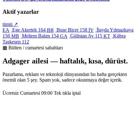
Aktif yazarlar
tümü ↗
Ege Akertek
164
Buse Biçer
158
İlayda Yılmazkaya
EA
BB
İY
156
Meltem Balım
154
Gülistan Ay
115
Kübra
MB
GA
KT
Taşkesen
112
▦ Bülten / cumartesi sabahları
Adgager ailesi — haftalık, kısa, dürüst.
Pazarlama, reklam ve teknoloji dünyasından bu hafta gerçekten
önemli olan 5 şey. Spam yok, sadece okunmaya değer içerik.
Ücretsiz
Cumartesi 09:00
Tek tıkla iptal