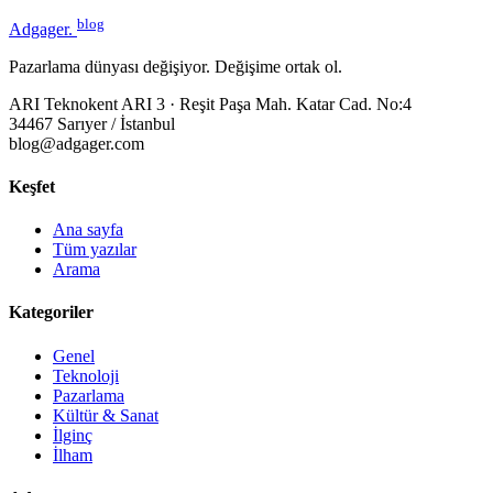
blog
Adgager
.
Pazarlama dünyası değişiyor. Değişime ortak ol.
ARI Teknokent ARI 3 · Reşit Paşa Mah. Katar Cad. No:4
34467 Sarıyer / İstanbul
blog@adgager.com
Keşfet
Ana sayfa
Tüm yazılar
Arama
Kategoriler
Genel
Teknoloji
Pazarlama
Kültür & Sanat
İlginç
İlham