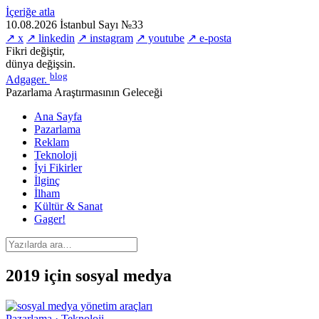
İçeriğe atla
10.08.2026
İstanbul
Sayı №33
↗ x
↗ linkedin
↗ instagram
↗ youtube
↗ e-posta
Fikri değiştir,
dünya değişsin.
blog
Adgager
.
Pazarlama Araştırmasının Geleceği
Ana Sayfa
Pazarlama
Reklam
Teknoloji
İyi Fikirler
İlginç
İlham
Kültür & Sanat
Gager!
2019 için sosyal medya
Pazarlama · Teknoloji