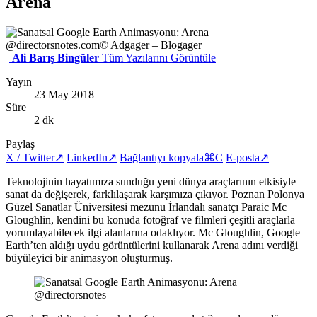
Arena
@directorsnotes.com
© Adgager – Blogager
Ali Barış Bingüler
Tüm Yazılarını Görüntüle
Yayın
23 May 2018
Süre
2 dk
Paylaş
X / Twitter
↗
LinkedIn
↗
Bağlantıyı kopyala
⌘C
E-posta
↗
Teknolojinin hayatımıza sunduğu yeni dünya araçlarının etkisiyle
sanat da değişerek, farklılaşarak karşımıza çıkıyor. Poznan Polonya
Güzel Sanatlar Üniversitesi mezunu İrlandalı sanatçı Paraic Mc
Gloughlin, kendini bu konuda fotoğraf ve filmleri çeşitli araçlarla
yorumlayabilecek ilgi alanlarına odaklıyor. Mc Gloughlin, Google
Earth’ten aldığı uydu görüntülerini kullanarak Arena adını verdiği
büyüleyici bir animasyon oluşturmuş.
@directorsnotes