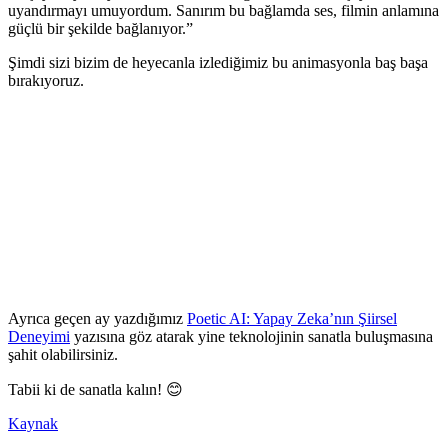
uyandırmayı umuyordum. Sanırım bu bağlamda ses, filmin anlamına
güçlü bir şekilde bağlanıyor.”
Şimdi sizi bizim de heyecanla izlediğimiz bu animasyonla baş başa
bırakıyoruz.
Ayrıca geçen ay yazdığımız
Poetic AI: Yapay Zeka’nın Şiirsel
Deneyimi
yazısına göz atarak yine teknolojinin sanatla buluşmasına
şahit olabilirsiniz.
Tabii ki de sanatla kalın! 😊
Kaynak