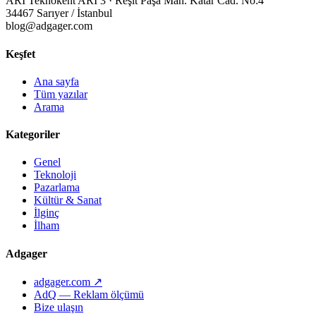
ARI Teknokent ARI 3 · Reşit Paşa Mah. Katar Cad. No:4
34467 Sarıyer / İstanbul
blog@adgager.com
Keşfet
Ana sayfa
Tüm yazılar
Arama
Kategoriler
Genel
Teknoloji
Pazarlama
Kültür & Sanat
İlginç
İlham
Adgager
adgager.com ↗
AdQ — Reklam ölçümü
Bize ulaşın