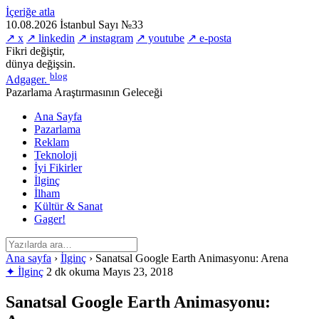
İçeriğe atla
10.08.2026
İstanbul
Sayı №33
↗ x
↗ linkedin
↗ instagram
↗ youtube
↗ e-posta
Fikri değiştir,
dünya değişsin.
blog
Adgager
.
Pazarlama Araştırmasının Geleceği
Ana Sayfa
Pazarlama
Reklam
Teknoloji
İyi Fikirler
İlginç
İlham
Kültür & Sanat
Gager!
Ana sayfa
›
İlginç
›
Sanatsal Google Earth Animasyonu: Arena
✦ İlginç
2 dk okuma
Mayıs 23, 2018
Sanatsal Google Earth Animasyonu: