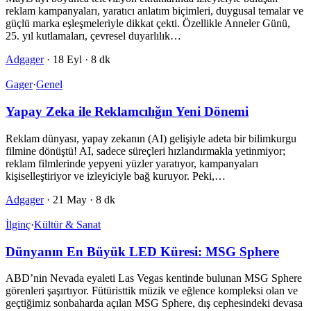
reklam kampanyaları, yaratıcı anlatım biçimleri, duygusal temalar ve
güçlü marka eşleşmeleriyle dikkat çekti. Özellikle Anneler Günü,
25. yıl kutlamaları, çevresel duyarlılık…
Adgager
·
18 Eyl
·
8 dk
Gager
·
Genel
Yapay Zeka ile Reklamcılığın Yeni Dönemi
Reklam dünyası, yapay zekanın (AI) gelişiyle adeta bir bilimkurgu
filmine dönüştü! AI, sadece süreçleri hızlandırmakla yetinmiyor;
reklam filmlerinde yepyeni yüzler yaratıyor, kampanyaları
kişiselleştiriyor ve izleyiciyle bağ kuruyor. Peki,…
Adgager
·
21 May
·
8 dk
İlginç
·
Kültür & Sanat
Dünyanın En Büyük LED Küresi: MSG Sphere
ABD’nin Nevada eyaleti Las Vegas kentinde bulunan MSG Sphere
görenleri şaşırtıyor. Fütüristtik müzik ve eğlence kompleksi olan ve
geçtiğimiz sonbaharda açılan MSG Sphere, dış cephesindeki devasa