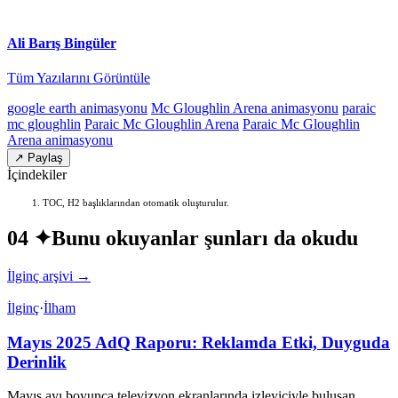
Ali Barış Bingüler
Tüm Yazılarını Görüntüle
google earth animasyonu
Mc Gloughlin Arena animasyonu
paraic
mc gloughlin
Paraic Mc Gloughlin Arena
Paraic Mc Gloughlin
Arena animasyonu
↗ Paylaş
İçindekiler
TOC, H2 başlıklarından otomatik oluşturulur.
04 ✦
Bunu okuyanlar şunları da okudu
İlginç arşivi →
İlginç
·
İlham
Mayıs 2025 AdQ Raporu: Reklamda Etki, Duyguda
Derinlik
Mayıs ayı boyunca televizyon ekranlarında izleyiciyle buluşan