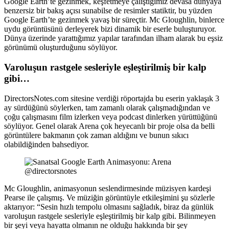
Google Earth’te gezinmek, keşfetmeye çalıştığımız devasa dünyaya
benzersiz bir bakış açısı sunabilse de resimler statiktir, bu yüzden
Google Earth’te gezinmek yavaş bir süreçtir. Mc Gloughlin, binlerce
uydu görüntüsünü derleyerek bizi dinamik bir eserle buluşturuyor.
Dünya üzerinde yarattığımız yapılar tarafından ilham alarak bu eşsiz
görünümü oluşturduğunu söylüyor.
Varoluşun rastgele sesleriyle eşleştirilmiş bir kalp
gibi…
DirectorsNotes.com sitesine verdiği röportajda bu eserin yaklaşık 3
ay sürdüğünü söylerken, tam zamanlı olarak çalışmadığından ve
çoğu çalışmasını film izlerken veya podcast dinlerken yürüttüğünü
söylüyor. Genel olarak Arena çok heyecanlı bir proje olsa da belli
görüntülere bakmanın çok zaman aldığını ve bunun sıkıcı
olabildiğinden bahsediyor.
@directorsnotes
Mc Gloughlin, animasyonun seslendirmesinde müzisyen kardeşi
Pearse ile çalışmış. Ve müziğin görüntüyle etkileşimini şu sözlerle
aktarıyor: “Sesin hızlı tempolu olmasını sağladık, biraz da günlük
varoluşun rastgele sesleriyle eşleştirilmiş bir kalp gibi. Bilinmeyen
bir şeyi veya hayatta olmanın ne olduğu hakkında bir şey