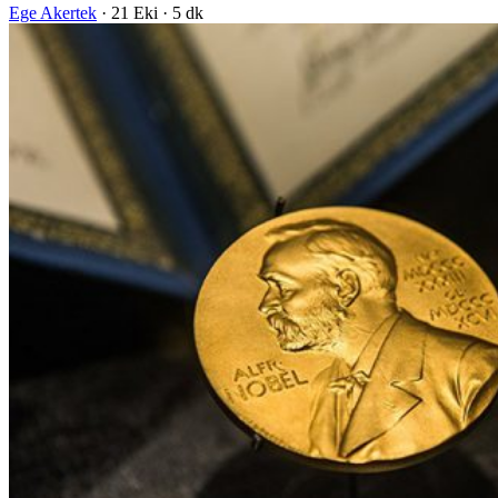
Ege Akertek
·
21 Eki
·
5 dk