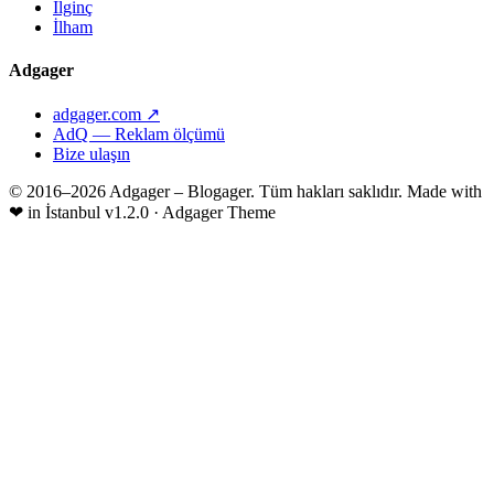
İlginç
İlham
Adgager
adgager.com ↗
AdQ — Reklam ölçümü
Bize ulaşın
© 2016–2026 Adgager – Blogager. Tüm hakları saklıdır.
Made with
❤
in İstanbul
v1.2.0 · Adgager Theme