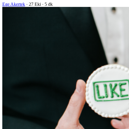
Ege Akertek
·
27 Eki
·
5 dk