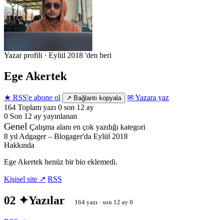
Yazar profili
·
Eylül 2018 'den beri
Ege Akertek
★ RSS'e abone ol
✉ Yazara yaz
↗ Bağlantı kopyala
164
Toplam yazı
0 son 12 ay
0
Son 12 ay
yayınlanan
Genel
Çalışma alanı
en çok yazdığı kategori
8 yıl
Adgager – Blogager'da
Eylül 2018
Hakkında
Ege Akertek henüz bir bio eklemedi.
Kişisel site ↗
RSS
02 ✦
Yazılar
164 yazı · son 12 ay 0