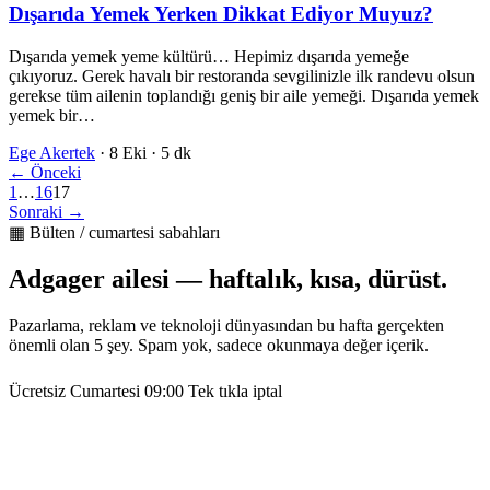
Dışarıda Yemek Yerken Dikkat Ediyor Muyuz?
Dışarıda yemek yeme kültürü… Hepimiz dışarıda yemeğe
çıkıyoruz. Gerek havalı bir restoranda sevgilinizle ilk randevu olsun
gerekse tüm ailenin toplandığı geniş bir aile yemeği. Dışarıda yemek
yemek bir…
Ege Akertek
·
8 Eki
·
5 dk
← Önceki
1
…
16
17
Sonraki →
▦ Bülten / cumartesi sabahları
Adgager ailesi — haftalık, kısa, dürüst.
Pazarlama, reklam ve teknoloji dünyasından bu hafta gerçekten
önemli olan 5 şey. Spam yok, sadece okunmaya değer içerik.
Ücretsiz
Cumartesi 09:00
Tek tıkla iptal