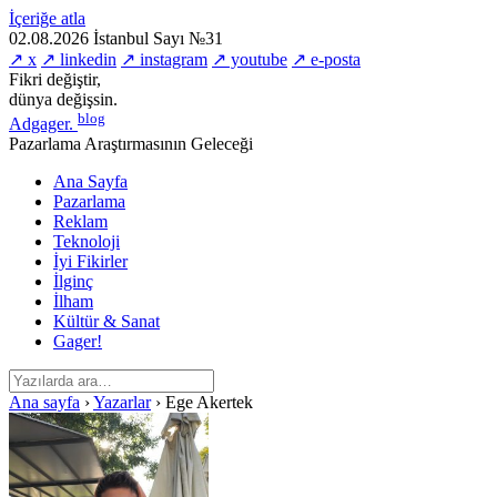
İçeriğe atla
02.08.2026
İstanbul
Sayı №31
↗ x
↗ linkedin
↗ instagram
↗ youtube
↗ e-posta
Fikri değiştir,
dünya değişsin.
blog
Adgager
.
Pazarlama Araştırmasının Geleceği
Ana Sayfa
Pazarlama
Reklam
Teknoloji
İyi Fikirler
İlginç
İlham
Kültür & Sanat
Gager!
Ana sayfa
›
Yazarlar
›
Ege Akertek