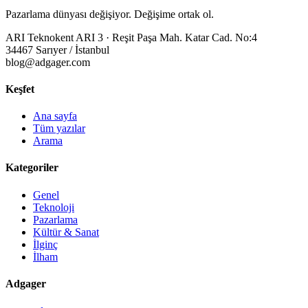
Pazarlama dünyası değişiyor. Değişime ortak ol.
ARI Teknokent ARI 3 · Reşit Paşa Mah. Katar Cad. No:4
34467 Sarıyer / İstanbul
blog@adgager.com
Keşfet
Ana sayfa
Tüm yazılar
Arama
Kategoriler
Genel
Teknoloji
Pazarlama
Kültür & Sanat
İlginç
İlham
Adgager