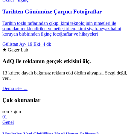
Tarihten Günümüze Çarpıcı Fotoğraflar
Tarihin tozlu raflarından çıkıp, kimi teknolojinin nimetleri ile
sonradan renklendirilen ve netleştirilen, kimi siyah-beyaz halini
koruyan birbirinden ilginç fotoğraflar ve hikayeleri
Gülistan Ay
·
19 Eki
·
4 dk
★ Gager Lab
AdQ ile reklamın gerçek etkisini ölç.
13 kritere dayalı bağımsız reklam etki ölçüm altyapısı. Sezgi değil,
veri.
Demo iste →
Çok okunanlar
son 7 gün
01
Genel