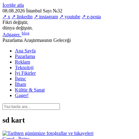
İçeriğe atla
08.08.2026
İstanbul
Sayı №32
↗ x
↗ linkedin
↗ instagram
↗ youtube
↗ e-posta
Fikri değiştir,
dünya değişsin.
blog
Adgager
.
Pazarlama Araştırmasının Geleceği
Ana Sayfa
Pazarlama
Reklam
Teknoloji
İyi Fikirler
İlginç
İlham
Kültür & Sanat
Gager!
sd kart
Genel · İlginç