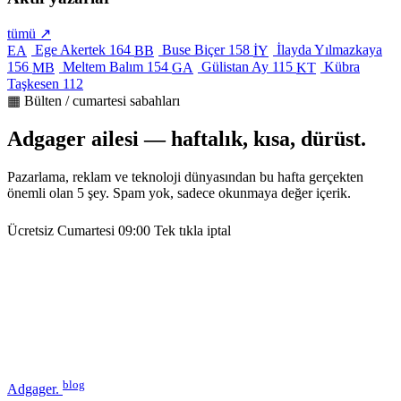
tümü ↗
Ege Akertek
164
Buse Biçer
158
İlayda Yılmazkaya
EA
BB
İY
156
Meltem Balım
154
Gülistan Ay
115
Kübra
MB
GA
KT
Taşkesen
112
▦ Bülten / cumartesi sabahları
Adgager ailesi — haftalık, kısa, dürüst.
Pazarlama, reklam ve teknoloji dünyasından bu hafta gerçekten
önemli olan 5 şey. Spam yok, sadece okunmaya değer içerik.
Ücretsiz
Cumartesi 09:00
Tek tıkla iptal
blog
Adgager
.