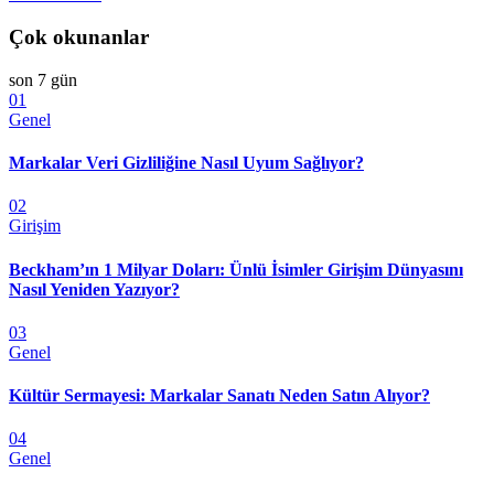
Çok okunanlar
son 7 gün
01
Genel
Markalar Veri Gizliliğine Nasıl Uyum Sağlıyor?
02
Girişim
Beckham’ın 1 Milyar Doları: Ünlü İsimler Girişim Dünyasını
Nasıl Yeniden Yazıyor?
03
Genel
Kültür Sermayesi: Markalar Sanatı Neden Satın Alıyor?
04
Genel