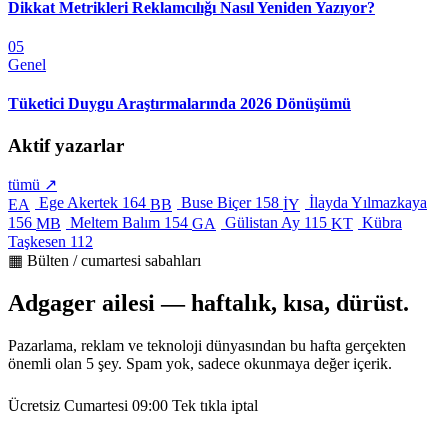
Dikkat Metrikleri Reklamcılığı Nasıl Yeniden Yazıyor?
05
Genel
Tüketici Duygu Araştırmalarında 2026 Dönüşümü
Aktif yazarlar
tümü ↗
Ege Akertek
164
Buse Biçer
158
İlayda Yılmazkaya
EA
BB
İY
156
Meltem Balım
154
Gülistan Ay
115
Kübra
MB
GA
KT
Taşkesen
112
▦ Bülten / cumartesi sabahları
Adgager ailesi — haftalık, kısa, dürüst.
Pazarlama, reklam ve teknoloji dünyasından bu hafta gerçekten
önemli olan 5 şey. Spam yok, sadece okunmaya değer içerik.
Ücretsiz
Cumartesi 09:00
Tek tıkla iptal