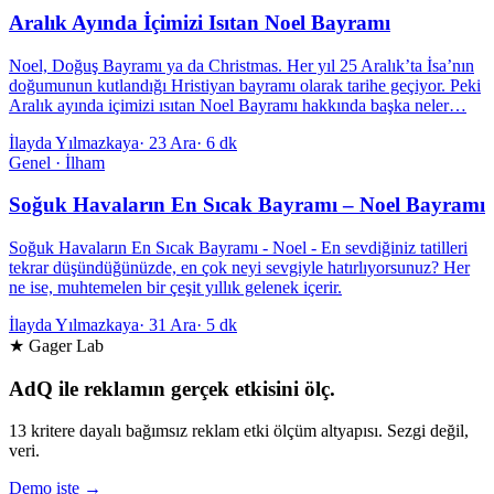
Aralık Ayında İçimizi Isıtan Noel Bayramı
Noel, Doğuş Bayramı ya da Christmas. Her yıl 25 Aralık’ta İsa’nın
doğumunun kutlandığı Hristiyan bayramı olarak tarihe geçiyor. Peki
Aralık ayında içimizi ısıtan Noel Bayramı hakkında başka neler…
İlayda Yılmazkaya
·
23 Ara
·
6 dk
Genel · İlham
Soğuk Havaların En Sıcak Bayramı – Noel Bayramı
Soğuk Havaların En Sıcak Bayramı - Noel - En sevdiğiniz tatilleri
tekrar düşündüğünüzde, en çok neyi sevgiyle hatırlıyorsunuz? Her
ne ise, muhtemelen bir çeşit yıllık gelenek içerir.
İlayda Yılmazkaya
·
31 Ara
·
5 dk
★ Gager Lab
AdQ ile reklamın gerçek etkisini ölç.
13 kritere dayalı bağımsız reklam etki ölçüm altyapısı. Sezgi değil,
veri.
Demo iste →