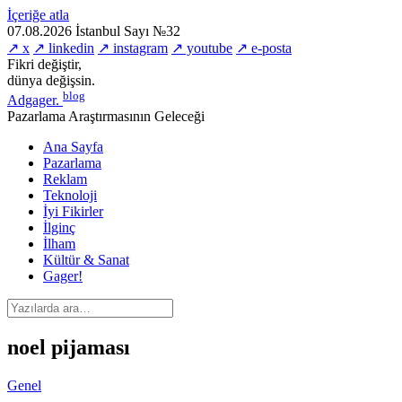
İçeriğe atla
07.08.2026
İstanbul
Sayı №32
↗ x
↗ linkedin
↗ instagram
↗ youtube
↗ e-posta
Fikri değiştir,
dünya değişsin.
blog
Adgager
.
Pazarlama Araştırmasının Geleceği
Ana Sayfa
Pazarlama
Reklam
Teknoloji
İyi Fikirler
İlginç
İlham
Kültür & Sanat
Gager!
noel pijaması
Genel