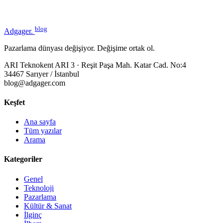
blog
Adgager
.
Pazarlama dünyası değişiyor. Değişime ortak ol.
ARI Teknokent ARI 3 · Reşit Paşa Mah. Katar Cad. No:4
34467 Sarıyer / İstanbul
blog@adgager.com
Keşfet
Ana sayfa
Tüm yazılar
Arama
Kategoriler
Genel
Teknoloji
Pazarlama
Kültür & Sanat
İlginç