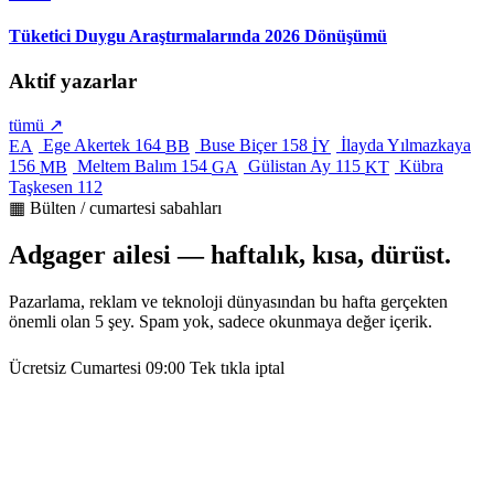
Tüketici Duygu Araştırmalarında 2026 Dönüşümü
Aktif yazarlar
tümü ↗
Ege Akertek
164
Buse Biçer
158
İlayda Yılmazkaya
EA
BB
İY
156
Meltem Balım
154
Gülistan Ay
115
Kübra
MB
GA
KT
Taşkesen
112
▦ Bülten / cumartesi sabahları
Adgager ailesi — haftalık, kısa, dürüst.
Pazarlama, reklam ve teknoloji dünyasından bu hafta gerçekten
önemli olan 5 şey. Spam yok, sadece okunmaya değer içerik.
Ücretsiz
Cumartesi 09:00
Tek tıkla iptal