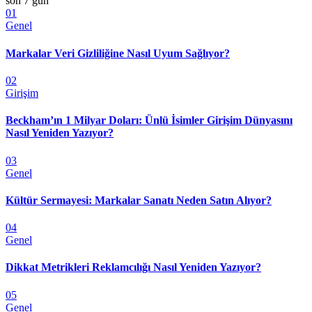
son 7 gün
01
Genel
Markalar Veri Gizliliğine Nasıl Uyum Sağlıyor?
02
Girişim
Beckham’ın 1 Milyar Doları: Ünlü İsimler Girişim Dünyasını
Nasıl Yeniden Yazıyor?
03
Genel
Kültür Sermayesi: Markalar Sanatı Neden Satın Alıyor?
04
Genel
Dikkat Metrikleri Reklamcılığı Nasıl Yeniden Yazıyor?
05
Genel