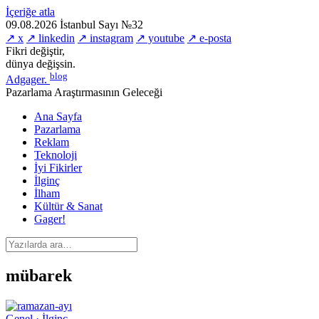
İçeriğe atla
09.08.2026
İstanbul
Sayı №32
↗ x
↗ linkedin
↗ instagram
↗ youtube
↗ e-posta
Fikri değiştir,
dünya değişsin.
blog
Adgager
.
Pazarlama Araştırmasının Geleceği
Ana Sayfa
Pazarlama
Reklam
Teknoloji
İyi Fikirler
İlginç
İlham
Kültür & Sanat
Gager!
mübarek
Genel · İlginç