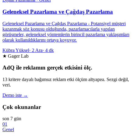
Geleneksel Pazarlama ve Çağdaş Pazarlama
Geleneksel Pazarlama ve Çağdaş Pazarlama - Potansiyel müşteri
kazanmak söz konusu olduğunda, pazarlamacılarla yapılan
görüşmeler, geleneksel yöntemlerin birincil pazarlama yaklaşımları
olarak kullanıldıklarını ortaya koyuyor.
Kübra Yüksel
·
2 Ara
·
4 dk
★ Gager Lab
AdQ ile reklamın gerçek etkisini ölç.
13 kritere dayalı bağımsız reklam etki ölçüm altyapısı. Sezgi değil,
veri.
Demo iste →
Çok okunanlar
son 7 gün
01
Genel