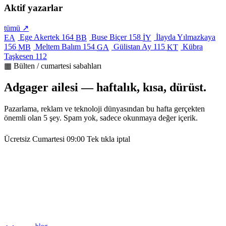
Aktif yazarlar
tümü ↗
Ege Akertek
164
Buse Biçer
158
İlayda Yılmazkaya
EA
BB
İY
156
Meltem Balım
154
Gülistan Ay
115
Kübra
MB
GA
KT
Taşkesen
112
▦ Bülten / cumartesi sabahları
Adgager ailesi — haftalık, kısa, dürüst.
Pazarlama, reklam ve teknoloji dünyasından bu hafta gerçekten
önemli olan 5 şey. Spam yok, sadece okunmaya değer içerik.
Ücretsiz
Cumartesi 09:00
Tek tıkla iptal
blog