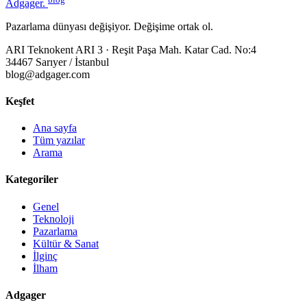
Adgager
.
Pazarlama dünyası değişiyor. Değişime ortak ol.
ARI Teknokent ARI 3 · Reşit Paşa Mah. Katar Cad. No:4
34467 Sarıyer / İstanbul
blog@adgager.com
Keşfet
Ana sayfa
Tüm yazılar
Arama
Kategoriler
Genel
Teknoloji
Pazarlama
Kültür & Sanat
İlginç
İlham
Adgager