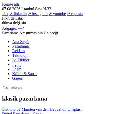
İçeriğe atla
07.08.2026
İstanbul
Sayı №32
↗ x
↗ linkedin
↗ instagram
↗ youtube
↗ e-posta
Fikri değiştir,
dünya değişsin.
blog
Adgager
.
Pazarlama Araştırmasının Geleceği
Ana Sayfa
Pazarlama
Reklam
Teknoloji
İyi Fikirler
İlginç
İlham
Kültür & Sanat
Gager!
klasik pazarlama
Dijital Pazarlama · Genel