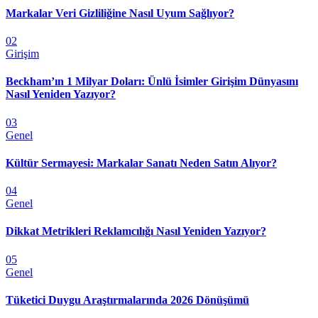
Markalar Veri Gizliliğine Nasıl Uyum Sağlıyor?
02
Girişim
Beckham’ın 1 Milyar Doları: Ünlü İsimler Girişim Dünyasını
Nasıl Yeniden Yazıyor?
03
Genel
Kültür Sermayesi: Markalar Sanatı Neden Satın Alıyor?
04
Genel
Dikkat Metrikleri Reklamcılığı Nasıl Yeniden Yazıyor?
05
Genel
Tüketici Duygu Araştırmalarında 2026 Dönüşümü