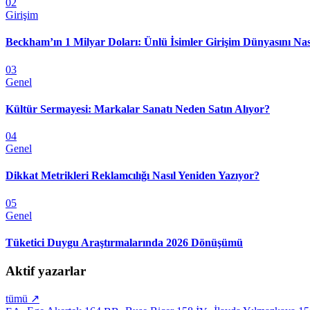
02
Girişim
Beckham’ın 1 Milyar Doları: Ünlü İsimler Girişim Dünyasını Nas
03
Genel
Kültür Sermayesi: Markalar Sanatı Neden Satın Alıyor?
04
Genel
Dikkat Metrikleri Reklamcılığı Nasıl Yeniden Yazıyor?
05
Genel
Tüketici Duygu Araştırmalarında 2026 Dönüşümü
Aktif yazarlar
tümü ↗