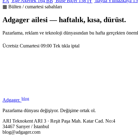
Ege Akertek
164
Buse Biçer
158
İlayda Yılmazkaya
15
EA
BB
İY
▦ Bülten / cumartesi sabahları
Adgager ailesi — haftalık, kısa, dürüst.
Pazarlama, reklam ve teknoloji dünyasından bu hafta gerçekten öneml
Ücretsiz
Cumartesi 09:00
Tek tıkla iptal
blog
Adgager
.
Pazarlama dünyası değişiyor. Değişime ortak ol.
ARI Teknokent ARI 3 · Reşit Paşa Mah. Katar Cad. No:4
34467 Sarıyer / İstanbul
blog@adgager.com