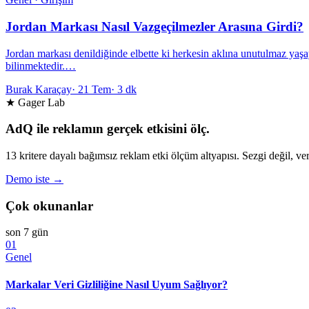
Jordan Markası Nasıl Vazgeçilmezler Arasına Girdi?
Jordan markası denildiğinde elbette ki herkesin aklına unutulmaz yaş
bilinmektedir.…
Burak Karaçay
·
21 Tem
·
3 dk
★ Gager Lab
AdQ ile reklamın gerçek etkisini ölç.
13 kritere dayalı bağımsız reklam etki ölçüm altyapısı. Sezgi değil, ver
Demo iste →
Çok okunanlar
son 7 gün
01
Genel
Markalar Veri Gizliliğine Nasıl Uyum Sağlıyor?