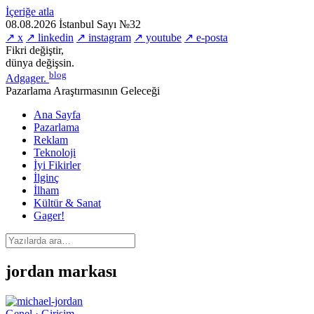
İçeriğe atla
08.08.2026
İstanbul
Sayı №32
↗ x
↗ linkedin
↗ instagram
↗ youtube
↗ e-posta
Fikri değiştir,
dünya değişsin.
blog
Adgager
.
Pazarlama Araştırmasının Geleceği
Ana Sayfa
Pazarlama
Reklam
Teknoloji
İyi Fikirler
İlginç
İlham
Kültür & Sanat
Gager!
jordan markası
Genel · Girişim