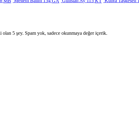
6
Meltem Balım
154
Gülistan Ay
115
Kübra Taşkesen
MB
GA
KT
i olan 5 şey. Spam yok, sadece okunmaya değer içerik.